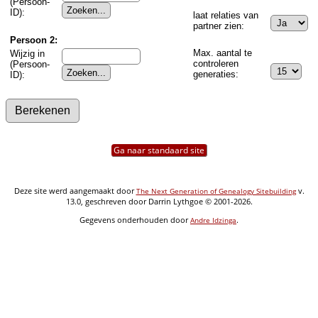
(Persoon-
ID):
laat relaties van
partner zien:
Persoon 2:
Max. aantal te
Wijzig in
controleren
(Persoon-
generaties:
ID):
Ga naar standaard site
Deze site werd aangemaakt door
v.
The Next Generation of Genealogy Sitebuilding
13.0, geschreven door Darrin Lythgoe © 2001-2026.
Gegevens onderhouden door
.
Andre Idzinga