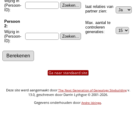
Wijzig in
(Persoon-
laat relaties van
ID):
partner zien:
Persoon
Max. aantal te
2:
controleren
Wijzig in
generaties:
(Persoon-
ID):
Ga naar standaard site
Deze site werd aangemaakt door
v.
The Next Generation of Genealogy Sitebuilding
13.0, geschreven door Darrin Lythgoe © 2001-2026.
Gegevens onderhouden door
.
Andre Idzinga