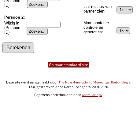
(Persoon-
ID):
laat relaties van
partner zien:
Persoon 2:
Max. aantal te
Wijzig in
controleren
(Persoon-
generaties:
ID):
Ga naar standaard site
Deze site werd aangemaakt door
v.
The Next Generation of Genealogy Sitebuilding
13.0, geschreven door Darrin Lythgoe © 2001-2026.
Gegevens onderhouden door
.
Andre Idzinga