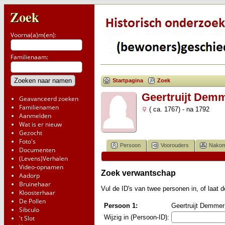
Zoek
Voorna(a)m(en):
Familienaam:
Startpagina
Zoek
Geertruijt Dem
Geavanceerd zoeken
Familienamen
( ca. 1767) - na 1792
Aanmelden
Wat is er nieuw
Gezocht
Foto's
Persoon
Voorouders
Nakom
Documenten
(Levens)Verhalen
Video-opnamen
Zoek verwantschap
Aadorp
Bruinehaar
Vul de ID's van twee personen in, of laat
Kloosterhaar
De Pollen
Persoon 1:
Geertruijt Demmer 
Sibculo
Wijzig in (Persoon-ID):
't Slot