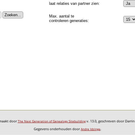
laat relaties van partner zien:
Max. aantal te
controleren generaties:
emaakt door
v. 13.0, geschreven door Darri
The Next Generation of Genealogy Sitebuilding
Gegevens onderhouden door
.
Andre Idzinga