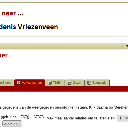
mer
elingen
Verwantschap
Tijdlijn
Gezin
Suggestie
 de gegevens van de weergegeven perso(o)n(en) staan. Klik daarna op 'Bereke
(geb. ( ca. 1767)) - I67373
Maximaal aantal relaties om te laten zien: