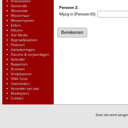
Vriezenveen
Oosteinde
Persoon 2:
Westeinde
Wijzig in (Persoon-ID):
Westerhaar
Westerhoeven
Elders
Albums
Alle Media
Begraafplaatsen
Plaatsen
Aantekeningen
Datums & verjaardagen
Kalender
Rapporten
Bronnen
Vindplaatsen
DNA Tests
Statistieken
Verander van taal
Bladwijzers
Contact
Deze site werd aang