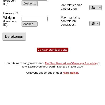
(Persoon-
ID):
laat relaties van
partner zien:
Persoon 2:
Max. aantal te
Wijzig in
controleren
(Persoon-
generaties:
ID):
Ga naar standaard site
Deze site werd aangemaakt door
v.
The Next Generation of Genealogy Sitebuilding
13.0, geschreven door Darrin Lythgoe © 2001-2026.
Gegevens onderhouden door
.
Andre Idzinga