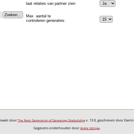
laat relaties van partner zien:
Max. aantal te
controleren generaties:
emaakt door
v. 13.0, geschreven door Darri
The Next Generation of Genealogy Sitebuilding
Gegevens onderhouden door
.
Andre Idzinga