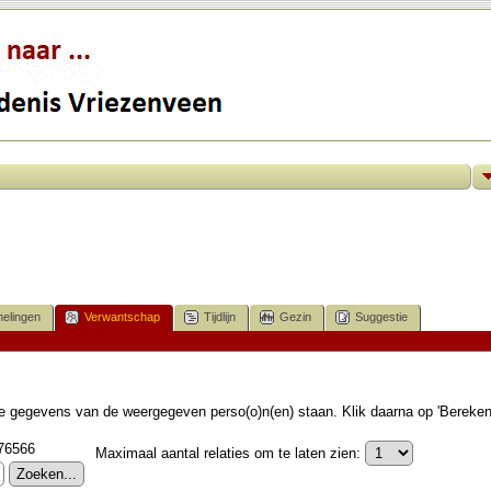
elingen
Verwantschap
Tijdlijn
Gezin
Suggestie
 de gegevens van de weergegeven perso(o)n(en) staan. Klik daarna op 'Bereke
I76566
Maximaal aantal relaties om te laten zien: