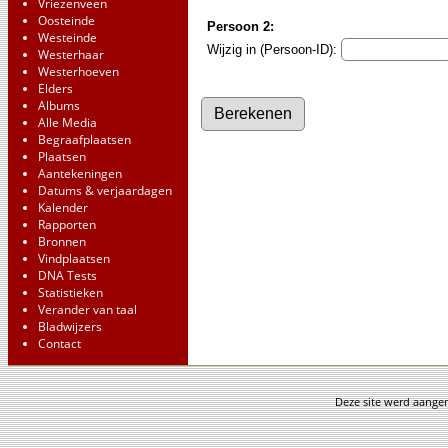
Vriezenveen
Oosteinde
Persoon 2:
Westeinde
Wijzig in (Persoon-ID):
Westerhaar
Westerhoeven
Elders
Albums
Alle Media
Begraafplaatsen
Plaatsen
Aantekeningen
Datums & verjaardagen
Kalender
Rapporten
Bronnen
Vindplaatsen
DNA Tests
Statistieken
Verander van taal
Bladwijzers
Contact
Deze site werd aang