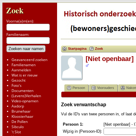
Zoek
Voorna(a)m(en):
Familienaam:
Startpagina
Zoek
[Niet openbaar]
Geavanceerd zoeken
Familienamen
Aanmelden
Wat is er nieuw
Gezocht
Foto's
Persoon
Voorouders
Nakom
Documenten
(Levens)Verhalen
Video-opnamen
Zoek verwantschap
Aadorp
Bruinehaar
Vul de ID's van twee personen in, of laat
Kloosterhaar
De Pollen
Persoon 1:
[Niet openbaar] - 
Sibculo
Wijzig in (Persoon-ID):
't Slot