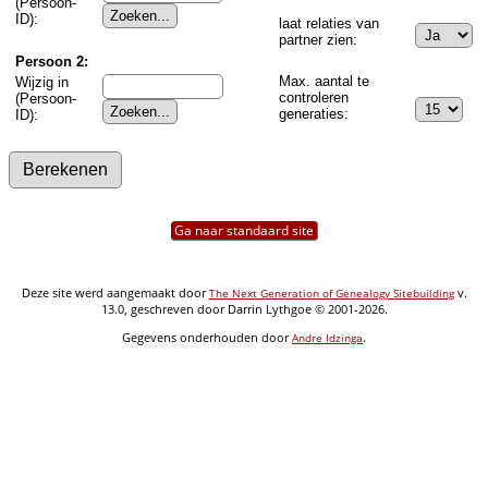
(Persoon-
ID):
laat relaties van
partner zien:
Persoon 2:
Max. aantal te
Wijzig in
controleren
(Persoon-
generaties:
ID):
Ga naar standaard site
Deze site werd aangemaakt door
v.
The Next Generation of Genealogy Sitebuilding
13.0, geschreven door Darrin Lythgoe © 2001-2026.
Gegevens onderhouden door
.
Andre Idzinga