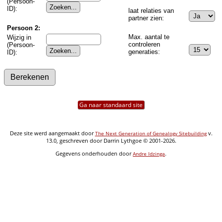
(Persoon-
ID):
laat relaties van
partner zien:
Persoon 2:
Max. aantal te
Wijzig in
controleren
(Persoon-
generaties:
ID):
Ga naar standaard site
Deze site werd aangemaakt door
v.
The Next Generation of Genealogy Sitebuilding
13.0, geschreven door Darrin Lythgoe © 2001-2026.
Gegevens onderhouden door
.
Andre Idzinga