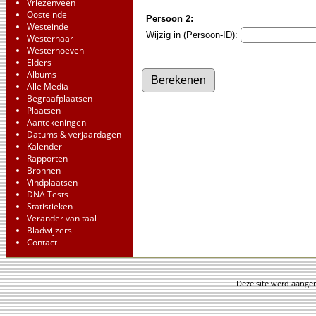
Vriezenveen
Oosteinde
Persoon 2:
Westeinde
Wijzig in (Persoon-ID):
Westerhaar
Westerhoeven
Elders
Albums
Alle Media
Begraafplaatsen
Plaatsen
Aantekeningen
Datums & verjaardagen
Kalender
Rapporten
Bronnen
Vindplaatsen
DNA Tests
Statistieken
Verander van taal
Bladwijzers
Contact
Deze site werd aang