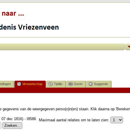
elingen
Verwantschap
Tijdlijn
Gezin
Suggestie
 de gegevens van de weergegeven perso(o)n(en) staan. Klik daarna op 'Bereke
b. 07 dec 1816) - I8586
Maximaal aantal relaties om te laten zien: