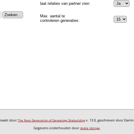
laat relaties van partner zien:
Max. aantal te
controleren generaties:
emaakt door
v. 13.0, geschreven door Darri
The Next Generation of Genealogy Sitebuilding
Gegevens onderhouden door
.
Andre Idzinga