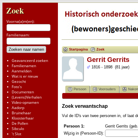
Zoek
Voorna(a)m(en):
Familienaam:
Startpagina
Zoek
Gerrit Gerrits
Geavanceerd zoeken
Familienamen
1816 - 1898 (81 jaar)
Aanmelden
Wat is er nieuw
Gezocht
Foto's
Persoon
Voorouders
Nakom
Documenten
(Levens)Verhalen
Video-opnamen
Zoek verwantschap
Aadorp
Bruinehaar
Vul de ID's van twee personen in, of laat
Kloosterhaar
De Pollen
Persoon 1:
Gerrit Gerrits (ge
Sibculo
Wijzig in (Persoon-ID):
't Slot