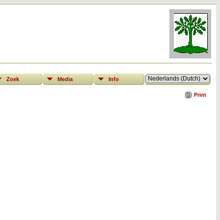
Zoek
Media
Info
Print