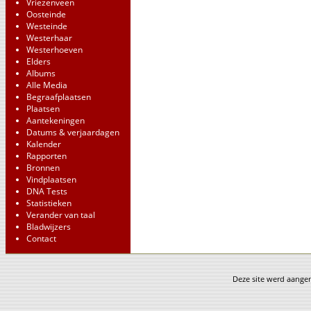
Vriezenveen
Oosteinde
Westeinde
Westerhaar
Westerhoeven
Elders
Albums
Alle Media
Begraafplaatsen
Plaatsen
Aantekeningen
Datums & verjaardagen
Kalender
Rapporten
Bronnen
Vindplaatsen
DNA Tests
Statistieken
Verander van taal
Bladwijzers
Contact
Deze site werd aang