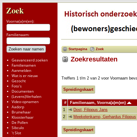
Zoek
Voorna(a)m(en):
Familienaam:
Startpagina
Zoek
Zoekresultaten
Geavanceerd zoeken
Familienamen
Aanmelden
Wat is er nieuw
Treffers 1 t/m 2 van 2 voor Voornaam bev
Gezocht
Foto's
Spreidingskaart
Documenten
(Levens)Verhalen
Video-opnamen
#
Familienaam, Voorna(a)m(en)
Aadorp
1
Dost, Filippus Jans
Bruinehaar
2
Meekelenkamp, Gerhardus Filippus
Kloosterhaar
De Pollen
Sibculo
Spreidingskaart
't Slot