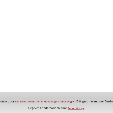
emaakt door
v. 13.0, geschreven door Darri
The Next Generation of Genealogy Sitebuilding
Gegevens onderhouden door
.
Andre Idzinga