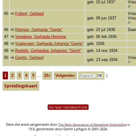
geb. 10 jul 1937
Vrie
45
Folbert, Gerhard
Vrie
geb. 09 jun 1937
Vrie
46
Kleinjan, Gerharda "Gerda"
geb. 22 jul 1936
Daa
47
Veneberg, Gerharda Hermina
geb. 06 feb 1936
48
Vugteveen, Gerharda Johanna "Gerrie"
geb. 1936
49
Roelofs, Gerhardus Johannes "Gerrit"
geb. 14 nov 1934
50
Gerrits, Gerhard
Vrie
geb. 23 sep 1934
|
1
2
3
4
5
...
22»
Volgende»
Spreidingskaart
Ga naar standaard site
Deze site werd aangemaakt door
v.
The Next Generation of Genealogy Sitebuilding
13.0, geschreven door Darrin Lythgoe © 2001-2026.