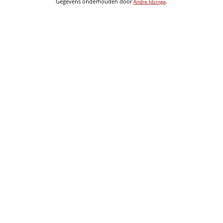
Gegevens onderhouden door
.
Andre Idzinga