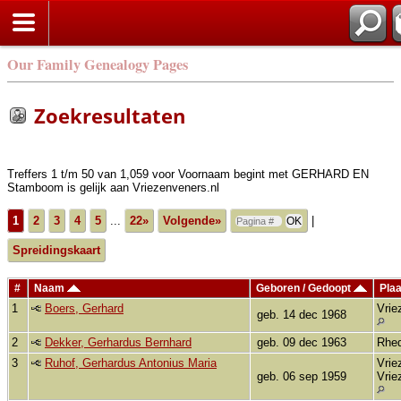
Zoek
Our Family Genealogy Pages
Zoekresultaten
Treffers 1 t/m 50 van 1,059 voor Voornaam begint met GERHARD EN
Stamboom is gelijk aan Vriezenveners.nl
1
2
3
4
5
...
22»
Volgende»
|
Spreidingskaart
#
Naam
Geboren / Gedoopt
Pla
1
Boers, Gerhard
Vrie
geb. 14 dec 1968
2
Dekker, Gerhardus Bernhard
geb. 09 dec 1963
Rhe
3
Ruhof, Gerhardus Antonius Maria
Vrie
geb. 06 sep 1959
Vrie