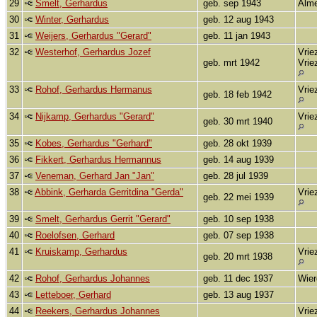
29
Smelt, Gerhardus
geb. sep 1943
Alm
30
Winter, Gerhardus
geb. 12 aug 1943
31
Weijers, Gerhardus "Gerard"
geb. 11 jan 1943
32
Westerhof, Gerhardus Jozef
Vrie
geb. mrt 1942
Vrie
33
Rohof, Gerhardus Hermanus
Vrie
geb. 18 feb 1942
34
Nijkamp, Gerhardus "Gerard"
Vrie
geb. 30 mrt 1940
35
Kobes, Gerhardus "Gerhard"
geb. 28 okt 1939
36
Fikkert, Gerhardus Hermannus
geb. 14 aug 1939
37
Veneman, Gerhard Jan "Jan"
geb. 28 jul 1939
38
Abbink, Gerharda Gerritdina "Gerda"
Vrie
geb. 22 mei 1939
39
Smelt, Gerhardus Gerrit "Gerard"
geb. 10 sep 1938
40
Roelofsen, Gerhard
geb. 07 sep 1938
41
Kruiskamp, Gerhardus
Vrie
geb. 20 mrt 1938
42
Rohof, Gerhardus Johannes
geb. 11 dec 1937
Wie
43
Letteboer, Gerhard
geb. 13 aug 1937
44
Reekers, Gerhardus Johannes
Vrie