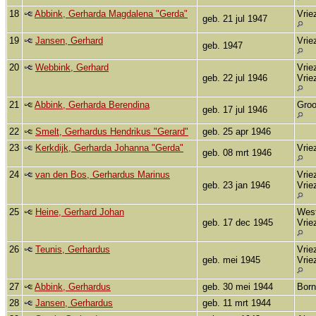
18
Abbink, Gerharda Magdalena "Gerda"
Vrie
geb. 21 jul 1947
19
Jansen, Gerhard
Vrie
geb. 1947
20
Webbink, Gerhard
Vrie
geb. 22 jul 1946
Vrie
21
Abbink, Gerharda Berendina
Groo
geb. 17 jul 1946
22
Smelt, Gerhardus Hendrikus "Gerard"
geb. 25 apr 1946
23
Kerkdijk, Gerharda Johanna "Gerda"
Vrie
geb. 08 mrt 1946
24
van den Bos, Gerhardus Marinus
Vrie
geb. 23 jan 1946
Vrie
25
Heine, Gerhard Johan
West
geb. 17 dec 1945
Vrie
26
Teunis, Gerhardus
Vrie
geb. mei 1945
Vrie
27
Abbink, Gerhardus
geb. 30 mei 1944
Bor
28
Jansen, Gerhardus
geb. 11 mrt 1944