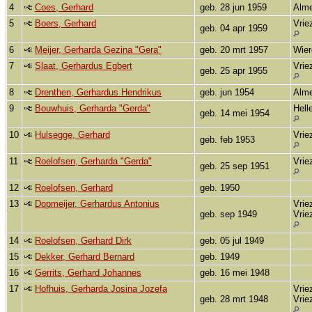
4
Coes, Gerhard
geb. 28 jun 1959
Alm
5
Boers, Gerhard
Vrie
geb. 04 apr 1959
6
Meijer, Gerharda Gezina "Gera"
geb. 20 mrt 1957
Wie
7
Slaat, Gerhardus Egbert
Vrie
geb. 25 apr 1955
8
Drenthen, Gerhardus Hendrikus
geb. jun 1954
Alm
9
Bouwhuis, Gerharda "Gerda"
Hell
geb. 14 mei 1954
10
Hulsegge, Gerhard
Vrie
geb. feb 1953
11
Roelofsen, Gerharda "Gerda"
Vrie
geb. 25 sep 1951
12
Roelofsen, Gerhard
geb. 1950
13
Dopmeijer, Gerhardus Antonius
Vrie
geb. sep 1949
Vrie
14
Roelofsen, Gerhard Dirk
geb. 05 jul 1949
15
Dekker, Gerhard Bernard
geb. 1949
16
Gerrits, Gerhard Johannes
geb. 16 mei 1948
17
Hofhuis, Gerharda Josina Jozefa
Vrie
geb. 28 mrt 1948
Vrie