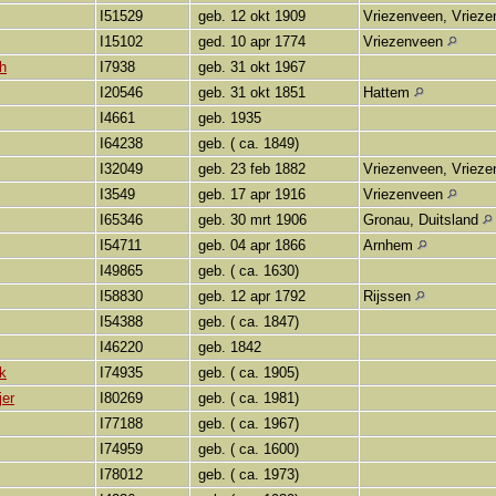
I51529
geb. 12 okt 1909
Vriezenveen, Vriez
I15102
ged. 10 apr 1774
Vriezenveen
th
I7938
geb. 31 okt 1967
I20546
geb. 31 okt 1851
Hattem
I4661
geb. 1935
I64238
geb. ( ca. 1849)
I32049
geb. 23 feb 1882
Vriezenveen, Vriez
I3549
geb. 17 apr 1916
Vriezenveen
I65346
geb. 30 mrt 1906
Gronau, Duitsland
I54711
geb. 04 apr 1866
Arnhem
I49865
geb. ( ca. 1630)
I58830
geb. 12 apr 1792
Rijssen
I54388
geb. ( ca. 1847)
I46220
geb. 1842
k
I74935
geb. ( ca. 1905)
jer
I80269
geb. ( ca. 1981)
I77188
geb. ( ca. 1967)
I74959
geb. ( ca. 1600)
I78012
geb. ( ca. 1973)