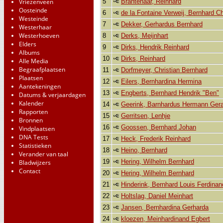
5
Brantenaar, Reinhard
Vriezenveen
Oosteinde
6
de la Fontaine Verweij, Bernhard Ch
Westeinde
7
Dekker, Gerhardus Bernhard
Westerhaar
Westerhoeven
8
Derks, Meijnhart
Elders
9
Dirks, Hendrik Reinhard
Albums
10
Dirks, Reinhard
Alle Media
Begraafplaatsen
11
Dorfmeyer, Christian Bernhard
Plaatsen
12
Eilers, Bernhardina Hermina
Aantekeningen
13
Engberts, Bernhard Hendrik "Ben"
Datums & verjaardagen
Kalender
14
Geerink, Barnhardus Hermann Gera
Rapporten
15
Gerritsen, Lenhje
Bronnen
16
Goossen, Bernhard Johan
Vindplaatsen
DNA Tests
17
Heck, Frederik Reinhard
Statistieken
18
Heino, Bernhard
Verander van taal
19
Hering, Wilhelm Bernhard
Bladwijzers
Contact
20
Hering, Wilhelm Bernhard
21
Hinderink, Bernhard Louis Ferdinan
22
Holtslag, Daniel Meinhart
23
Jansen, Bernhardina Gerharda
24
kloezen, Meinhardinand Egbert