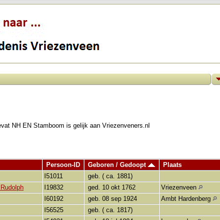
evat NH EN Stamboom is gelijk aan Vriezenveners.nl
Persoon-ID
Geboren / Gedoopt
Plaats
I51011
geb. ( ca. 1881)
 Rudolph
I19832
ged. 10 okt 1762
Vriezenveen
I60192
geb. 08 sep 1924
Ambt Hardenberg
I56525
geb. ( ca. 1817)