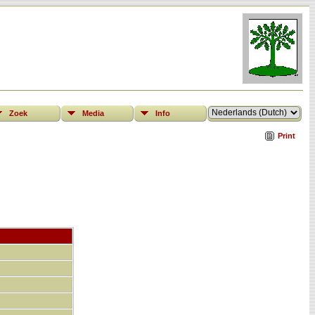
Zoek
Media
Info
Print