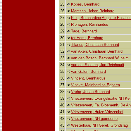
25
Kobes, Bernhard
26
Mentsen, Johan Reinhard
27
Pleij, Bernhardine Auguste Elisabe
28
Riphagen, Reinhardus
29
Tage, Bernhard
30
ter Horst, Bernhard
31
Tilanus, Christiaan Bernhard
32
van Aken, Christiaan Bernhard
33
van den Bosch, Bernhard Wilhelm
34
van der Slooten, Jan Reinhoudt
35
van Galen, Bernhard
36
Vincent, Bernhardus
37
Vincke, Meinhardina Egberta
38
Vrehe, Johan Bernhard
39
Vriezenveen, Evangelisatie NH Ker
40
Vriezenveen, Fa. Bloemenh. De An
41
Vriezenveen, Huize Vriezenhof
42
Vriezenveen, NH-gemeente
43
Westerhaar, NH Geref. Grondslag