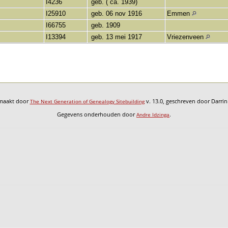
I4236
geb. ( ca. 1939)
I25910
geb. 06 nov 1916
Emmen
I66755
geb. 1909
I13394
geb. 13 mei 1917
Vriezenveen
emaakt door
v. 13.0, geschreven door Darri
The Next Generation of Genealogy Sitebuilding
Gegevens onderhouden door
.
Andre Idzinga