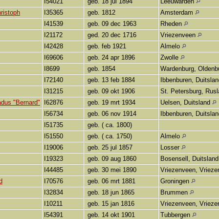
I54021
geb. 18 jul 1894
Leeuwarden
ristoph
I35365
geb. 1812
Amsterdam
I41539
geb. 09 dec 1963
Rheden
I21172
ged. 20 dec 1716
Vriezenveen
I42428
geb. feb 1921
Almelo
I69606
geb. 24 apr 1896
Zwolle
I8699
geb. 1854
Wardenburg, Oldenbu
I72140
geb. 13 feb 1884
Ibbenburen, Duitsla
I31215
geb. 09 okt 1906
St. Petersburg, Rus
dus "Bernard"
I62876
geb. 19 mrt 1934
Uelsen, Duitsland
I56734
geb. 06 nov 1914
Ibbenburen, Duitsla
I51735
geb. ( ca. 1800)
I51550
geb. ( ca. 1750)
Almelo
I19006
geb. 25 jul 1857
Losser
I19323
geb. 09 aug 1860
Bosensell, Duitslan
I44485
geb. 30 mei 1890
Vriezenveen, Vriez
d
I70576
geb. 06 mrt 1881
Groningen
I32834
geb. 18 jun 1865
Brummen
I10211
geb. 15 jan 1816
Vriezenveen, Vriez
I54391
geb. 14 okt 1901
Tubbergen