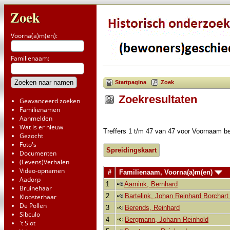
Zoek
Voorna(a)m(en):
Familienaam:
Startpagina
Zoek
Zoekresultaten
Geavanceerd zoeken
Familienamen
Aanmelden
Wat is er nieuw
Treffers 1 t/m 47 van 47 voor Voornaam b
Gezocht
Foto's
Spreidingskaart
Documenten
(Levens)Verhalen
Video-opnamen
#
Familienaam, Voorna(a)m(en)
Aadorp
1
Aarnink, Bernhard
Bruinehaar
2
Bartelink, Johan Reinhard Borchart
Kloosterhaar
De Pollen
3
Berends, Reinhard
Sibculo
4
Bergmann, Johann Reinhold
't Slot