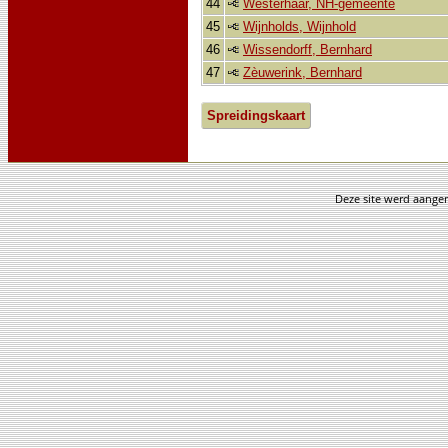
44
Westerhaar, NH-gemeente
45
Wijnholds, Wijnhold
46
Wissendorff, Bernhard
47
Zèuwerink, Bernhard
Spreidingskaart
Deze site werd aang