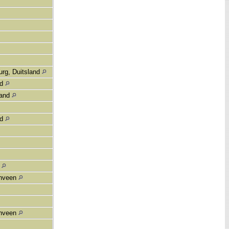
rg, Duitsland
nd
land
nd
d
enveen
enveen