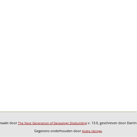
emaakt door
v. 13.0, geschreven door Darri
The Next Generation of Genealogy Sitebuilding
Gegevens onderhouden door
.
Andre Idzinga