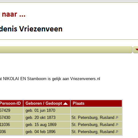
at NIKOLAI EN Stamboom is gelijk aan Vriezenveners.nl
Persoon-ID
Geboren / Gedoopt
Plaats
I67429
geb. 01 jun 1870
I67430
geb. 20 okt 1873
St. Petersburg, Rusland
I11036
geb. 15 aug 1869
St. Petersburg, Rusland
I936
geb. 04 feb 1896
St. Petersburg, Rusland