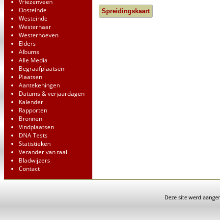
Vriezenveen
Oosteinde
Spreidingskaart
Westeinde
Westerhaar
Westerhoeven
Elders
Albums
Alle Media
Begraafplaatsen
Plaatsen
Aantekeningen
Datums & verjaardagen
Kalender
Rapporten
Bronnen
Vindplaatsen
DNA Tests
Statistieken
Verander van taal
Bladwijzers
Contact
Deze site werd aang