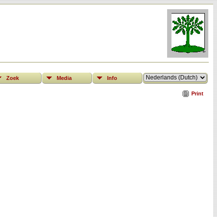
Zoek
Media
Info
Print