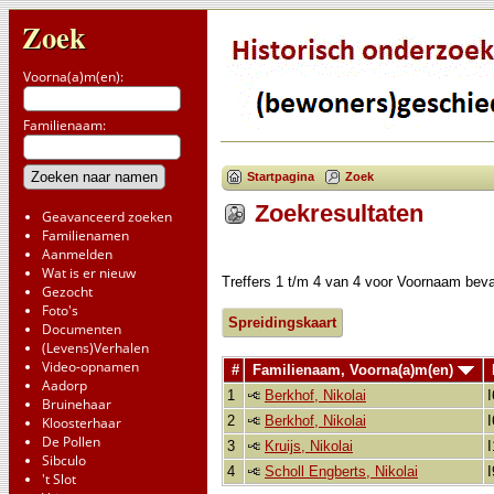
Zoek
Voorna(a)m(en):
Familienaam:
Startpagina
Zoek
Zoekresultaten
Geavanceerd zoeken
Familienamen
Aanmelden
Wat is er nieuw
Treffers 1 t/m 4 van 4 voor Voornaam bev
Gezocht
Foto's
Spreidingskaart
Documenten
(Levens)Verhalen
Video-opnamen
#
Familienaam, Voorna(a)m(en)
Aadorp
1
Berkhof, Nikolai
Bruinehaar
2
Berkhof, Nikolai
Kloosterhaar
De Pollen
3
Kruijs, Nikolai
Sibculo
4
Scholl Engberts, Nikolai
't Slot