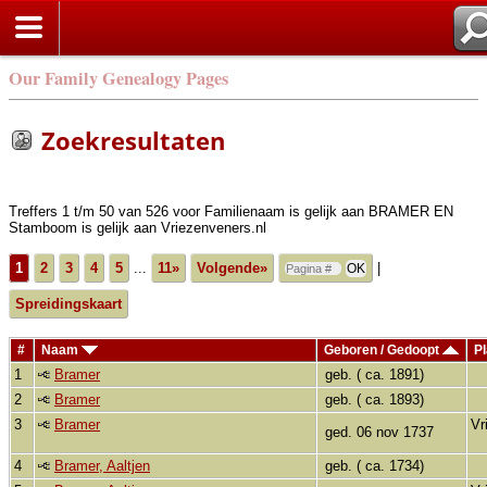
Zoek
Our Family Genealogy Pages
Zoekresultaten
Treffers 1 t/m 50 van 526 voor Familienaam is gelijk aan BRAMER EN
Stamboom is gelijk aan Vriezenveners.nl
1
2
3
4
5
...
11»
Volgende»
|
Spreidingskaart
#
Naam
Geboren / Gedoopt
Pl
1
Bramer
geb. ( ca. 1891)
2
Bramer
geb. ( ca. 1893)
3
Bramer
Vr
ged. 06 nov 1737
4
Bramer, Aaltjen
geb. ( ca. 1734)