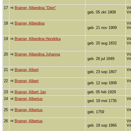
17
Bramer, Alberdina "Dien"
Vr
geb. 05 okt 1908
Vr
18
Bramer, Alberdina
Vr
geb. 21 nov 1909
Vr
19
Bramer, Alberdina Hendrika
Vr
geb. 20 aug 1832
Vr
20
Bramer, Alberdina Johanna
Vr
geb. 26 jul 1849
Vr
21
Bramer, Albert
Vr
geb. 23 sep 1807
22
Bramer, Albert
Vr
geb. 12 sep 1808
23
Bramer, Albert Jan
geb. 05 feb 1929
24
Bramer, Albertus
Vr
ged. 19 mei 1735
25
Bramer, Albertus
Vr
geb. 1759
26
Bramer, Albertus
Vr
geb. 18 sep 1866
Vr