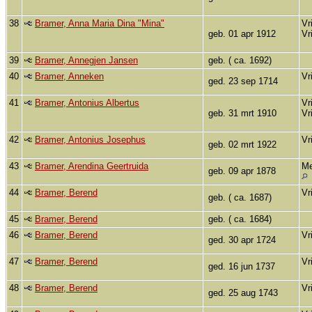
38
Bramer, Anna Maria Dina "Mina"
Vr
geb. 01 apr 1912
Vr
39
Bramer, Annegjen Jansen
geb. ( ca. 1692)
40
Bramer, Anneken
Vr
ged. 23 sep 1714
41
Bramer, Antonius Albertus
Vr
geb. 31 mrt 1910
Vr
42
Bramer, Antonius Josephus
Vr
geb. 02 mrt 1922
43
Bramer, Arendina Geertruida
Me
geb. 09 apr 1878
44
Bramer, Berend
Vr
geb. ( ca. 1687)
45
Bramer, Berend
geb. ( ca. 1684)
46
Bramer, Berend
Vr
ged. 30 apr 1724
47
Bramer, Berend
Vr
ged. 16 jun 1737
48
Bramer, Berend
Vr
ged. 25 aug 1743