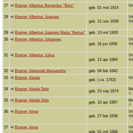
27
Bramer, Albertus Bernardus "Bets"
Vr
geb. 01 mei 1914
28
Bramer, Albertus Joannes
Vr
geb. 21 nov 1839
Vr
29
Bramer, Albertus Joannes Maria "Bertus"
geb. 13 mrt 1930
30
Bramer, Albertus Johannes
Vr
geb. 16 jun 1858
Vr
31
Bramer, Albertus Julius
Vr
geb. 12 apr 1884
Vr
32
Bramer, Alegonda Margaretha
geb. 04 feb 1842
33
Bramer, Aleida
Vr
geb. ( ca. 1762)
34
Bramer, Aleida Dela
Me
geb. 23 sep 1874
35
Bramer, Aleida Dela
Me
geb. 10 apr 1887
36
Bramer, Anna
Vr
geb. 27 feb 1838
Vr
37
Bramer, Anna
Vr
geb. 01 mrt 1846
Vr