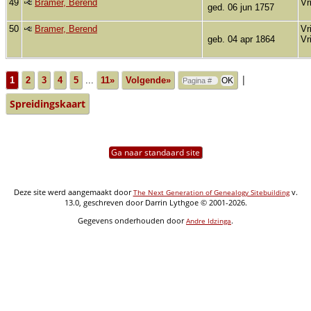
49
Bramer, Berend
Vr
ged. 06 jun 1757
50
Bramer, Berend
Vr
geb. 04 apr 1864
Vr
|
1
2
3
4
5
...
11»
Volgende»
Spreidingskaart
Ga naar standaard site
Deze site werd aangemaakt door
v.
The Next Generation of Genealogy Sitebuilding
13.0, geschreven door Darrin Lythgoe © 2001-2026.
Gegevens onderhouden door
.
Andre Idzinga