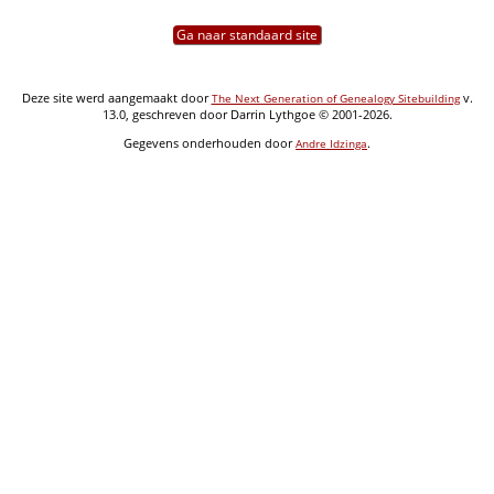
Ga naar standaard site
Deze site werd aangemaakt door
v.
The Next Generation of Genealogy Sitebuilding
13.0, geschreven door Darrin Lythgoe © 2001-2026.
Gegevens onderhouden door
.
Andre Idzinga