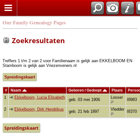
Zoek
Our Family Genealogy Pages
Zoekresultaten
Treffers 1 t/m 2 van 2 voor Familienaam is gelijk aan EKKELBOOM EN
Stamboom is gelijk aan Vriezenveners.nl
Spreidingskaart
#
Naam
Geboren / Gedoopt
Plaats
Persoo
1
Ekkelboom, Lucia Elisabeth
Losser
geb. 03 mei 1906
I8983
2
Ekkelboom, Dirk Hendrikus
Vledder
geb. 21 feb 1897
I8370
Spreidingskaart