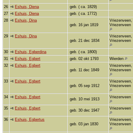
26
Eshuis, Diena
geb. ( ca. 1829)
27
Eshuis, Diena
geb. ( ca. 1772)
28
Eshuis, Dina
Vriezenveen,
geb. 16 jan 1819
Vriezenveen
29
Eshuis, Dina
Vriezenveen,
geb. 21 dec 1834
Vriezenveen
30
Eshuis, Egberdina
geb. ( ca. 1800)
31
Eshuis, Egbert
geb. 02 okt 1793
Wierden
32
Eshuis, Egbert
Vriezenveen,
geb. 11 dec 1849
Vriezenveen
33
Eshuis, Egbert
Vriezenveen,
geb. 05 sep 1912
Vriezenveen
34
Eshuis, Egbert
Vriezenveen
geb. 10 mei 1913
35
Eshuis, Egbert
Vriezenveen
geb. 30 dec 1947
36
Eshuis, Egbertus
Vriezenveen,
geb. 03 jan 1830
Vriezenveen