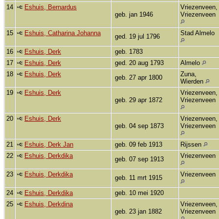
14
Eshuis, Bernardus
Vriezenveen,
geb. jan 1946
Vriezenveen
15
Eshuis, Catharina Johanna
Stad Almelo
ged. 19 jul 1796
16
Eshuis, Derk
geb. 1783
17
Eshuis, Derk
ged. 20 aug 1793
Almelo
18
Eshuis, Derk
Zuna,
geb. 27 apr 1800
Wierden
19
Eshuis, Derk
Vriezenveen,
geb. 29 apr 1872
Vriezenveen
20
Eshuis, Derk
Vriezenveen,
geb. 04 sep 1873
Vriezenveen
21
Eshuis, Derk Jan
geb. 09 feb 1913
Rijssen
22
Eshuis, Derkdika
Vriezenveen
geb. 07 sep 1913
23
Eshuis, Derkdika
Vriezenveen
geb. 11 mrt 1915
24
Eshuis, Derkdika
geb. 10 mei 1920
25
Eshuis, Derkdina
Vriezenveen,
geb. 23 jan 1882
Vriezenveen