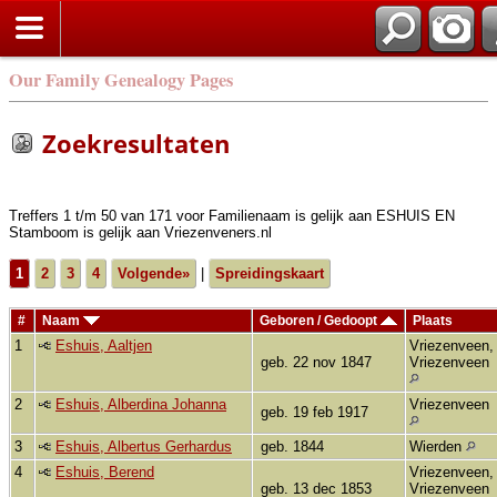
Zoek
Our Family Genealogy Pages
Zoekresultaten
Treffers 1 t/m 50 van 171 voor Familienaam is gelijk aan ESHUIS EN
Stamboom is gelijk aan Vriezenveners.nl
1
2
3
4
Volgende»
|
Spreidingskaart
#
Naam
Geboren / Gedoopt
Plaats
1
Eshuis, Aaltjen
Vriezenveen,
geb. 22 nov 1847
Vriezenveen
2
Eshuis, Alberdina Johanna
Vriezenveen
geb. 19 feb 1917
3
Eshuis, Albertus Gerhardus
geb. 1844
Wierden
4
Eshuis, Berend
Vriezenveen,
geb. 13 dec 1853
Vriezenveen