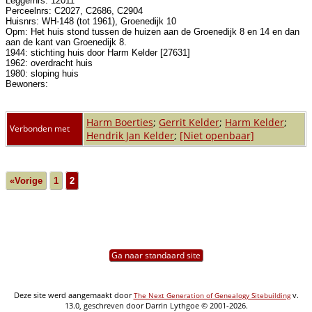
Leggernrs: 12011
Perceelnrs: C2027, C2686, C2904
Huisnrs: WH-148 (tot 1961), Groenedijk 10
Opm: Het huis stond tussen de huizen aan de Groenedijk 8 en 14 en dan
aan de kant van Groenedijk 8.
1944: stichting huis door Harm Kelder [27631]
1962: overdracht huis
1980: sloping huis
Bewoners:
Harm Boerties
;
Gerrit Kelder
;
Harm Kelder
;
Verbonden met
Hendrik Jan Kelder
;
[Niet openbaar]
«Vorige
1
2
Ga naar standaard site
Deze site werd aangemaakt door
v.
The Next Generation of Genealogy Sitebuilding
13.0, geschreven door Darrin Lythgoe © 2001-2026.