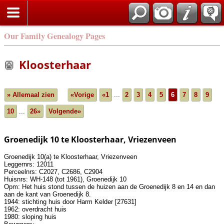
Our Family Genealogy Pages
Kloosterhaar
» Allemaal zien
«Vorige
«1
...
2
3
4
5
6
7
8
9
10
...
26»
Volgende»
Groenedijk 10 te Kloosterhaar, Vriezenveen
Groenedijk 10(a) te Kloosterhaar, Vriezenveen
Leggernrs: 12011
Perceelnrs: C2027, C2686, C2904
Huisnrs: WH-148 (tot 1961), Groenedijk 10
Opm: Het huis stond tussen de huizen aan de Groenedijk 8 en 14 en dan
aan de kant van Groenedijk 8.
1944: stichting huis door Harm Kelder [27631]
1962: overdracht huis
1980: sloping huis