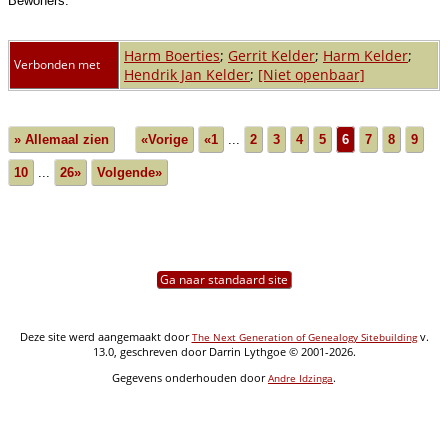
Bewoners:
Harm Boerties
;
Gerrit Kelder
;
Harm Kelder
;
Verbonden met
Hendrik Jan Kelder
;
[Niet openbaar]
» Allemaal zien
«Vorige
«1
...
2
3
4
5
6
7
8
9
10
...
26»
Volgende»
Ga naar standaard site
Deze site werd aangemaakt door
v.
The Next Generation of Genealogy Sitebuilding
13.0, geschreven door Darrin Lythgoe © 2001-2026.
Gegevens onderhouden door
.
Andre Idzinga