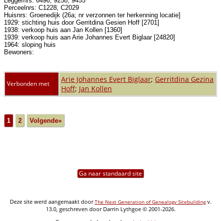
Leggernrs: 6496, 9258, 9455
Perceelnrs: C1228, C2029
Huisnrs: Groenedijk (26a; nr verzonnen ter herkenning locatie]
1929: stichting huis door Gerritdina Gesien Hoff [2701]
1938: verkoop huis aan Jan Kollen [1360]
1939: verkoop huis aan Arie Johannes Evert Biglaar [24820]
1964: sloping huis
Bewoners:
Arie Johannes Evert Biglaar
;
Gerritdina Gezina
Verbonden met
Hoff
;
Jan Kollen
1
2
Volgende»
Ga naar standaard site
Deze site werd aangemaakt door
v.
The Next Generation of Genealogy Sitebuilding
13.0, geschreven door Darrin Lythgoe © 2001-2026.