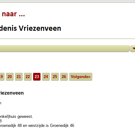
19
20
21
22
23
24
25
26
Volgende»
Vriezenveen
n
nkel)huis geweest.
8
Groenedijk 48 en westzijde is Groenedijk 46