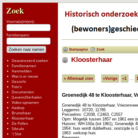
Zoek
Voorna(a)m(en):
Familienaam:
Startpagina
Zoek
Kloosterhaar
Geavanceerd zoeken
Familienamen
Aanmelden
Wat is er nieuw
» Allemaal zien
«Vorige
«1
...
Gezocht
Foto's
Documenten
Groenedijk 48 te Kloosterhaar, 
(Levens)Verhalen
Video-opnamen
Groenedijk 48 te Kloosterhaar, Vriezenvee
Aadorp
Leggernrs: 10720, 11785
Bruinehaar
Perceelnrs: C2038, C2463, C2557
Kloosterhaar
Opm: Mogelijk tussen 1857 en 1961 een (e
De Pollen
Huisnrs: WH-150a (tot 1961), Groenedijk 4
1954: huis wordt dubbelhuis; oostzijde is 
Sibculo
1963: verkoop huis
't Slot
Bewoners: