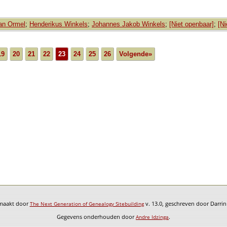
an Ormel
;
Henderikus Winkels
;
Johannes Jakob Winkels
;
[Niet openbaar]
;
[Ni
19
20
21
22
23
24
25
26
Volgende»
emaakt door
v. 13.0, geschreven door Darri
The Next Generation of Genealogy Sitebuilding
Gegevens onderhouden door
.
Andre Idzinga