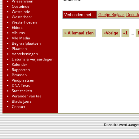
Vriezenveen
Oosteinde
Westeinde
Verbonden met
Grietje Biglaar
;
Derk J
Westerhaar
Westerhoeven
Elders
Albums
» Allemaal zien
«Vorige
«1
...
Alle Media
Begraafplaatsen
Plaatsen
Aantekeningen
Datums & verjaardagen
Kalender
Rapporten
Bronnen
Vindplaatsen
DNA Tests
Statistieken
Verander van taal
Bladwijzers
Contact
Deze site werd aang