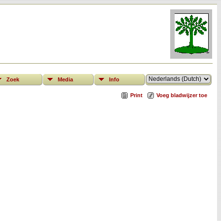
Zoek
Media
Info
Print
Voeg bladwijzer toe