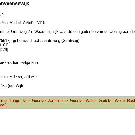
zenveensewijk
jk
8765, A9358, A9681, N115
mmer Grintweg 2a. Waarschijnlijk was dit een gedeelte van de woning aan de
[25912]; gebouwd direct aan de weg (Grintweg)
9161]
3279]
den van het vorige huis
ulo, A-145a, a/d wijk
45a (a/d Wijk)
rit de Lange
;
Derk Godeke
;
Jan Hendrik Godeke
;
Willem Godeke
;
Wolter Ro
aar]