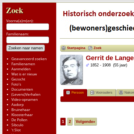
Zoek
Voorna(a)m(en):
Familienaam:
Startpagina
Zoek
Gerrit de Lange
Geavanceerd zoeken
Familienamen
1852 - 1908 (55 jaar)
Aanmelden
Wat is er nieuw
Gezocht
Foto's
Documenten
Persoon
Voorouders
Nakom
(Levens)Verhalen
Video-opnamen
Aadorp
Bruinehaar
Kloosterhaar
De Pollen
1
2
Volgende»
Sibculo
't Slot