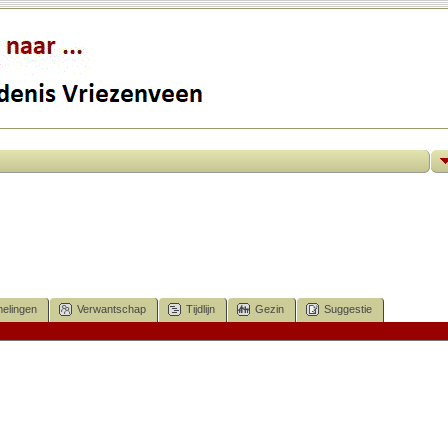
elingen
Verwantschap
Tijdlijn
Gezin
Suggestie