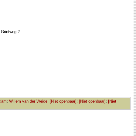
 Grintweg 2.
skam
;
Willem van der Weide
;
[Niet openbaar]
;
[Niet openbaar]
;
[Niet