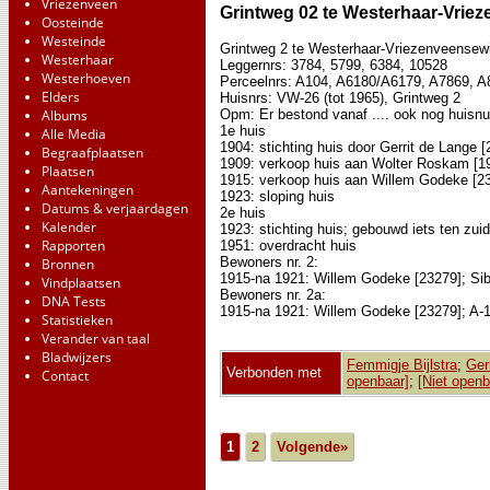
Vriezenveen
Grintweg 02 te Westerhaar-Vrie
Oosteinde
Westeinde
Grintweg 2 te Westerhaar-Vriezenveensewi
Westerhaar
Leggernrs: 3784, 5799, 6384, 10528
Westerhoeven
Perceelnrs: A104, A6180/A6179, A7869, A
Elders
Huisnrs: VW-26 (tot 1965), Grintweg 2
Albums
Opm: Er bestond vanaf .... ook nog huisnu
1e huis
Alle Media
1904: stichting huis door Gerrit de Lange 
Begraafplaatsen
1909: verkoop huis aan Wolter Roskam [1
Plaatsen
1915: verkoop huis aan Willem Godeke [2
Aantekeningen
1923: sloping huis
Datums & verjaardagen
2e huis
Kalender
1923: stichting huis; gebouwd iets ten zui
Rapporten
1951: overdracht huis
Bewoners nr. 2:
Bronnen
1915-na 1921: Willem Godeke [23279]; Sibc
Vindplaatsen
Bewoners nr. 2a:
DNA Tests
1915-na 1921: Willem Godeke [23279]; A-1
Statistieken
Verander van taal
Bladwijzers
Femmigje Bijlstra
;
Ger
Verbonden met
Contact
openbaar]
;
[Niet openb
1
2
Volgende»