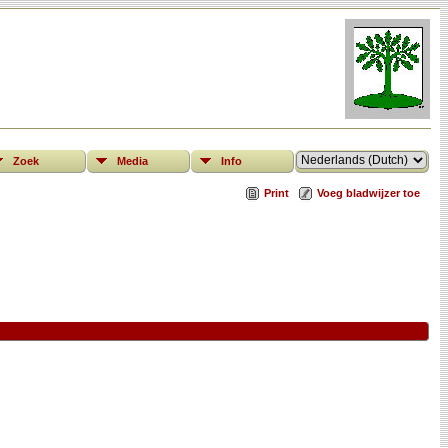
Zoek
Media
Info
Print
Voeg bladwijzer toe