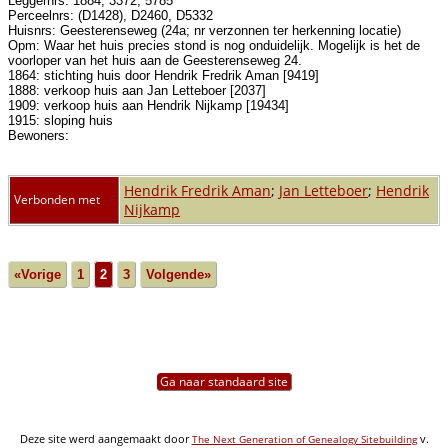
Leggernrs: 1884, 3372, 5785
Perceelnrs: (D1428), D2460, D5332
Huisnrs: Geesterenseweg (24a; nr verzonnen ter herkenning locatie)
Opm: Waar het huis precies stond is nog onduidelijk. Mogelijk is het de
voorloper van het huis aan de Geesterenseweg 24.
1864: stichting huis door Hendrik Fredrik Aman [9419]
1888: verkoop huis aan Jan Letteboer [2037]
1909: verkoop huis aan Hendrik Nijkamp [19434]
1915: sloping huis
Bewoners:
Hendrik Fredrik Aman
;
Jan Letteboer
;
Hendrik
Verbonden met
Nijkamp
«Vorige
1
2
3
Volgende»
Ga naar standaard site
Deze site werd aangemaakt door
v.
The Next Generation of Genealogy Sitebuilding