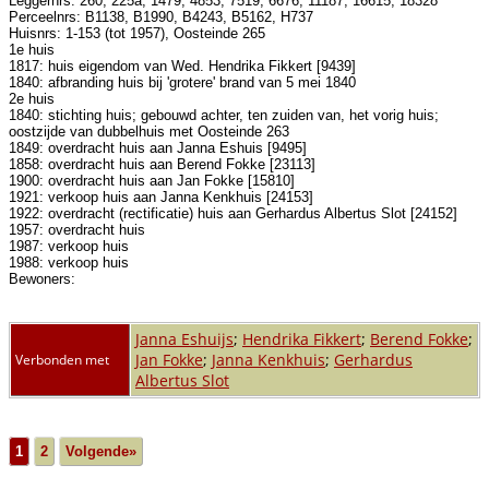
Leggernrs: 260, 225a, 1479, 4853, 7519, 6676, 11187, 16615, 18328
Perceelnrs: B1138, B1990, B4243, B5162, H737
Huisnrs: 1-153 (tot 1957), Oosteinde 265
1e huis
1817: huis eigendom van Wed. Hendrika Fikkert [9439]
1840: afbranding huis bij 'grotere' brand van 5 mei 1840
2e huis
1840: stichting huis; gebouwd achter, ten zuiden van, het vorig huis;
oostzijde van dubbelhuis met Oosteinde 263
1849: overdracht huis aan Janna Eshuis [9495]
1858: overdracht huis aan Berend Fokke [23113]
1900: overdracht huis aan Jan Fokke [15810]
1921: verkoop huis aan Janna Kenkhuis [24153]
1922: overdracht (rectificatie) huis aan Gerhardus Albertus Slot [24152]
1957: overdracht huis
1987: verkoop huis
1988: verkoop huis
Bewoners:
Janna Eshuijs
;
Hendrika Fikkert
;
Berend Fokke
;
Jan Fokke
;
Janna Kenkhuis
;
Gerhardus
Verbonden met
Albertus Slot
1
2
Volgende»