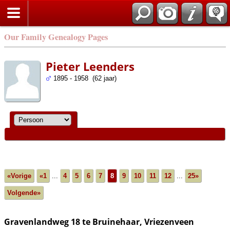
Our Family Genealogy Pages
Pieter Leenders
1895 - 1958 (62 jaar)
«Vorige
«1
...
4
5
6
7
8
9
10
11
12
...
25»
Volgende»
Gravenlandweg 18 te Bruinehaar, Vriezenveen