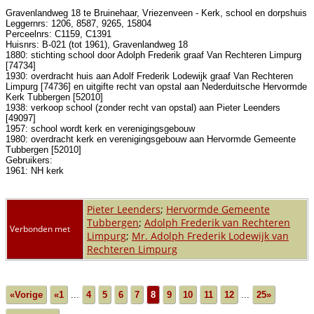
Gravenlandweg 18 te Bruinehaar, Vriezenveen - Kerk, school en dorpshuis
Leggernrs: 1206, 8587, 9265, 15804
Perceelnrs: C1159, C1391
Huisnrs: B-021 (tot 1961), Gravenlandweg 18
1880: stichting school door Adolph Frederik graaf Van Rechteren Limpurg
[74734]
1930: overdracht huis aan Adolf Frederik Lodewijk graaf Van Rechteren
Limpurg [74736] en uitgifte recht van opstal aan Nederduitsche Hervormde
Kerk Tubbergen [52010]
1938: verkoop school (zonder recht van opstal) aan Pieter Leenders
[49097]
1957: school wordt kerk en verenigingsgebouw
1980: overdracht kerk en verenigingsgebouw aan Hervormde Gemeente
Tubbergen [52010]
Gebruikers:
1961: NH kerk
Pieter Leenders
;
Hervormde Gemeente
Tubbergen
;
Adolph Frederik van Rechteren
Verbonden met
Limpurg
;
Mr. Adolph Frederik Lodewijk van
Rechteren Limpurg
«Vorige
«1
...
4
5
6
7
8
9
10
11
12
...
25»