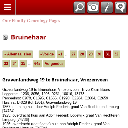
Our Family Genealogy Pages
Bruinehaar
» Allemaal zien
«Vorige
«1
...
27
28
29
30
31
32
33
34
35
...
64»
Volgende»
Gravenlandweg 19 te Bruinehaar, Vriezenveen
Gravenlandweg 19 te Bruinehaar, Vriezenveen - Erve Klein Boers
Leggernrs: 1206, 8056, 1206, 9261, 10016, 13173
Perceelnrs: C978, C1395, C1665, C1990, C2284, C2604, C2659
Huisnrs: B-028 (tot 1961), Gravenlandweg 19
1867: stichting huis door Adolph Frederik graaf Van Rechteren Limpurg
[74734]
1925: overdracht huis aan Adolf Frederik Lodewijk graaf Van Rechteren
Limpurg [74736]
1926: overdracht (rectificatie) huis aan Adolph Frederik graaf Van