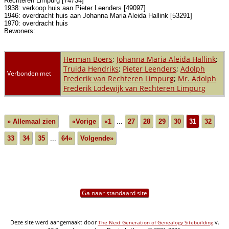
Rechteren Limpurg [74734]
1938: verkoop huis aan Pieter Leenders [49097]
1946: overdracht huis aan Johanna Maria Aleida Hallink [53291]
1970: overdracht huis
Bewoners:
Herman Boers
;
Johanna Maria Aleida Hallink
;
Truida Hendriks
;
Pieter Leenders
;
Adolph
Verbonden met
Frederik van Rechteren Limpurg
;
Mr. Adolph
Frederik Lodewijk van Rechteren Limpurg
» Allemaal zien
«Vorige
«1
...
27
28
29
30
31
32
33
34
35
...
64»
Volgende»
Ga naar standaard site
Deze site werd aangemaakt door
v.
The Next Generation of Genealogy Sitebuilding