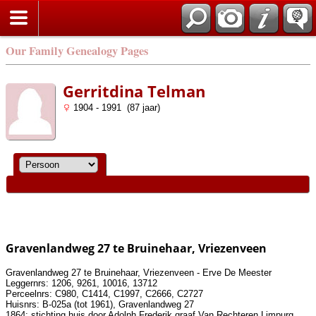
Our Family Genealogy Pages
Gerritdina Telman
1904 - 1991 (87 jaar)
Gravenlandweg 27 te Bruinehaar, Vriezenveen
Gravenlandweg 27 te Bruinehaar, Vriezenveen - Erve De Meester
Leggernrs: 1206, 9261, 10016, 13712
Perceelnrs: C980, C1414, C1997, C2666, C2727
Huisnrs: B-025a (tot 1961), Gravenlandweg 27
1864: stichting huis door Adolph Frederik graaf Van Rechteren Limpurg