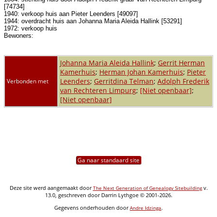
[74734]
1940: verkoop huis aan Pieter Leenders [49097]
1944: overdracht huis aan Johanna Maria Aleida Hallink [53291]
1972: verkoop huis
Bewoners:
Johanna Maria Aleida Hallink
;
Gerrit Herman
Kamerhuis
;
Herman Johan Kamerhuis
;
Pieter
Leenders
;
Gerritdina Telman
;
Adolph Frederik
Verbonden met
van Rechteren Limpurg
;
[Niet openbaar]
;
[Niet openbaar]
Ga naar standaard site
Deze site werd aangemaakt door
v.
The Next Generation of Genealogy Sitebuilding
13.0, geschreven door Darrin Lythgoe © 2001-2026.
Gegevens onderhouden door
.
Andre Idzinga