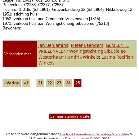
Leggernrs: 10017, 802, 10416, 14673
Perceelnrs: C2288, C2377, C2587
Huisnrs: B-019c (tot 1961), Gravenlandweg 32 (tot 1964), Nikkelsweg 12
1951: stichting huis
1952: verkoop huis aan Gemeente Vriezenveen [1315]
1971: verkoop huis aan Woningstichting Sibculo eo [75218]
Bewoners:
Jan Benjamins
;
Pieter Leenders
;
GEMEENTE
VRIEZENVEEN
;
Woningstichting Sibuclo eo
Verbonden met
Westerhaar
;
Hendrik Winkels
;
Lucina Roelfien
Winkels
«Vorige
«1
...
21
22
23
24
25
Ga naar standaard site
Deze site werd aangemaakt door
v.
The Next Generation of Genealogy Sitebuilding
13.0, geschreven door Darrin Lythgoe © 2001-2026.