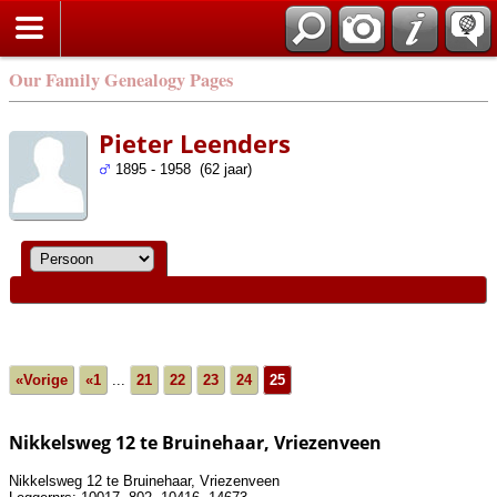
Our Family Genealogy Pages
Pieter Leenders
1895 - 1958 (62 jaar)
«Vorige
«1
...
21
22
23
24
25
Nikkelsweg 12 te Bruinehaar, Vriezenveen
Nikkelsweg 12 te Bruinehaar, Vriezenveen