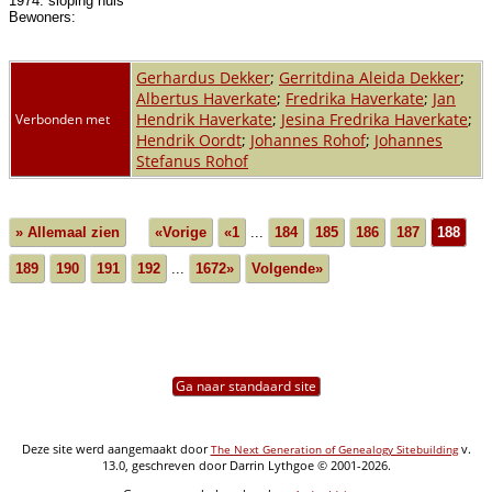
1974: sloping huis
Bewoners:
Gerhardus Dekker
;
Gerritdina Aleida Dekker
;
Albertus Haverkate
;
Fredrika Haverkate
;
Jan
Hendrik Haverkate
;
Jesina Fredrika Haverkate
;
Verbonden met
Hendrik Oordt
;
Johannes Rohof
;
Johannes
Stefanus Rohof
» Allemaal zien
«Vorige
«1
...
184
185
186
187
188
189
190
191
192
...
1672»
Volgende»
Ga naar standaard site
Deze site werd aangemaakt door
v.
The Next Generation of Genealogy Sitebuilding
13.0, geschreven door Darrin Lythgoe © 2001-2026.