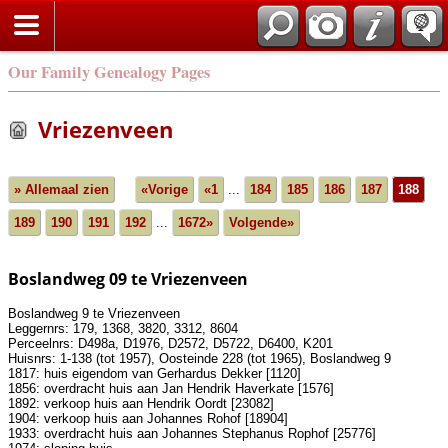
Our Family Genealogy Pages
Vriezenveen
» Allemaal zien
«Vorige
«1
...
184
185
186
187
188
189
190
191
192
...
1672»
Volgende»
Boslandweg 09 te Vriezenveen
Boslandweg 9 te Vriezenveen
Leggernrs: 179, 1368, 3820, 3312, 8604
Perceelnrs: D498a, D1976, D2572, D5722, D6400, K201
Huisnrs: 1-138 (tot 1957), Oosteinde 228 (tot 1965), Boslandweg 9
1817: huis eigendom van Gerhardus Dekker [1120]
1856: overdracht huis aan Jan Hendrik Haverkate [1576]
1892: verkoop huis aan Hendrik Oordt [23082]
1904: verkoop huis aan Johannes Rohof [18904]
1933: overdracht huis aan Johannes Stephanus Rophof [25776]