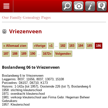
Our Family Genealogy Pages
Vriezenveen
» Allemaal zien
«Vorige
«1
...
182
183
184
185
186
187
188
189
190
...
1672»
Volgende»
Boslandweg 06 te Vriezenveen
Boslandweg 6 te Vriezenveen
Leggernrs: 8037, 11656, 8037, 13073, 15108
Perceelnrs: D6157, D6710, K173
Huisnrs: 1-142a (tot 1957), Oosteinde 226 (tot ?), Boslandweg 6
1958: stichting kleuterschool
1971: overdracht kleuterschool
1981: verkoop kleuterschool aan Firma Gebr. Hegeman Beheer
Gebruikers:
1957: Kleuterschool