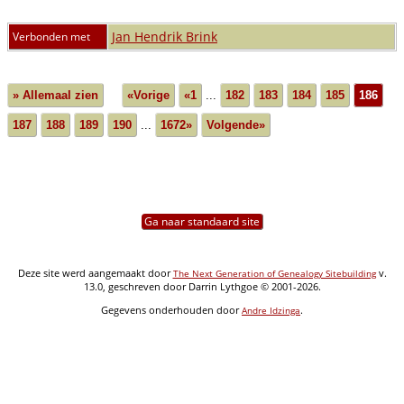
Jan Hendrik Brink
Verbonden met
» Allemaal zien
«Vorige
«1
...
182
183
184
185
186
187
188
189
190
...
1672»
Volgende»
Ga naar standaard site
Deze site werd aangemaakt door
v.
The Next Generation of Genealogy Sitebuilding
13.0, geschreven door Darrin Lythgoe © 2001-2026.
Gegevens onderhouden door
.
Andre Idzinga