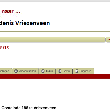
erts
elingen
Verwantschap
Tijdlijn
Gezin
Suggestie
 Oosteinde 188 te Vriezenveen