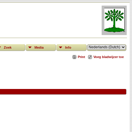
Zoek
Media
Info
Print
Voeg bladwijzer toe