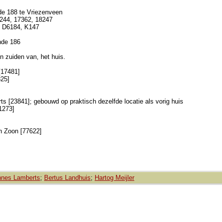
de 188 te Vriezenveen
9244, 17362, 18247
, D6184, K147
nde 186
 zuiden van, het huis.
[17481]
325]
s [23841]; gebouwd op praktisch dezelfde locatie als vorig huis
1273]
n Zoon [77622]
nnes Lamberts
;
Bertus Landhuis
;
Hartog Meijler