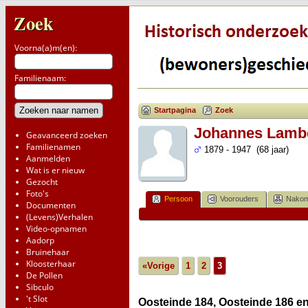
Zoek
Voorna(a)m(en):
Familienaam:
Startpagina
Zoek
Johannes Lamb
Geavanceerd zoeken
Familienamen
1879 - 1947 (68 jaar)
Aanmelden
Wat is er nieuw
Gezocht
Foto's
Persoon
Voorouders
Nakom
Documenten
(Levens)Verhalen
Video-opnamen
Aadorp
Bruinehaar
Kloosterhaar
«Vorige
1
2
3
De Pollen
Sibculo
't Slot
Oosteinde 184, Oosteinde 186 en