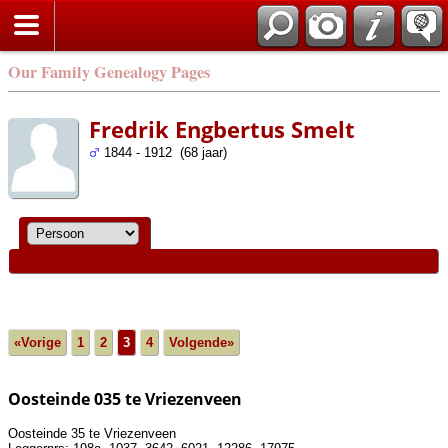
Our Family Genealogy Pages
Fredrik Engbertus Smelt
1844 - 1912 (68 jaar)
«Vorige
1
2
3
4
Volgende»
Oosteinde 035 te Vriezenveen
Oosteinde 35 te Vriezenveen