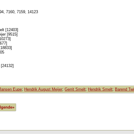
894, 7160, 7159, 14123
lt [12403]
jer [9515]
10273]
6677]
[18833]
905
 [24132]
Jansen Eupe
;
Hendrik August Meijer
;
Gerrit Smelt
;
Hendrik Smelt
;
Barend Twi
lgende»