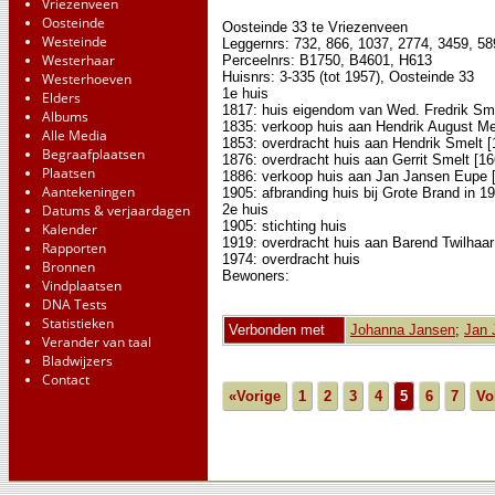
Vriezenveen
Oosteinde
Oosteinde 33 te Vriezenveen
Westeinde
Leggernrs: 732, 866, 1037, 2774, 3459, 5
Westerhaar
Perceelnrs: B1750, B4601, H613
Huisnrs: 3-335 (tot 1957), Oosteinde 33
Westerhoeven
1e huis
Elders
1817: huis eigendom van Wed. Fredrik Sme
Albums
1835: verkoop huis aan Hendrik August Mei
Alle Media
1853: overdracht huis aan Hendrik Smelt [
Begraafplaatsen
1876: overdracht huis aan Gerrit Smelt [1
Plaatsen
1886: verkoop huis aan Jan Jansen Eupe 
Aantekeningen
1905: afbranding huis bij Grote Brand in 1
Datums & verjaardagen
2e huis
1905: stichting huis
Kalender
1919: overdracht huis aan Barend Twilhaar
Rapporten
1974: overdracht huis
Bronnen
Bewoners:
Vindplaatsen
DNA Tests
Statistieken
Verbonden met
Johanna Jansen
;
Jan 
Verander van taal
Bladwijzers
Contact
«Vorige
1
2
3
4
5
6
7
Vo