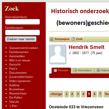
Zoek
Voorna(a)m(en):
Familienaam:
Startpagina
Zoek
Hendrik Smelt
Geavanceerd zoeken
Familienamen
1802 - 1877 (75 jaar)
Aanmelden
Wat is er nieuw
Gezocht
Foto's
Persoon
Voorouders
Nakom
Documenten
(Levens)Verhalen
Video-opnamen
Aadorp
Bruinehaar
Kloosterhaar
«Vorige
1
2
3
4
5
6
7
Vo
De Pollen
Sibculo
't Slot
Oosteinde 033 te Vriezenveen