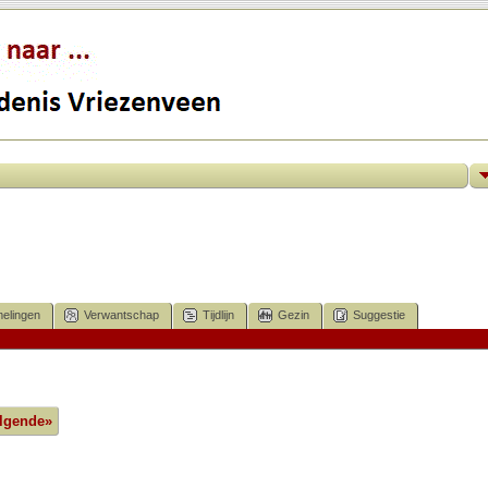
elingen
Verwantschap
Tijdlijn
Gezin
Suggestie
lgende»