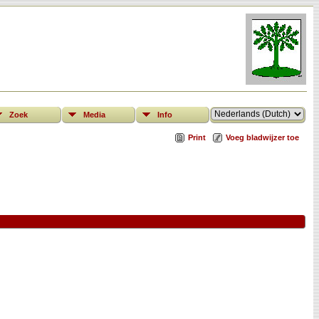
Zoek
Media
Info
Print
Voeg bladwijzer toe