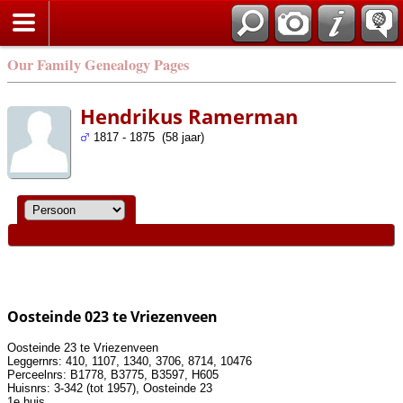
Our Family Genealogy Pages
Hendrikus Ramerman
1817 - 1875 (58 jaar)
Oosteinde 023 te Vriezenveen
Oosteinde 23 te Vriezenveen
Leggernrs: 410, 1107, 1340, 3706, 8714, 10476
Perceelnrs: B1778, B3775, B3597, H605
Huisnrs: 3-342 (tot 1957), Oosteinde 23
1e huis