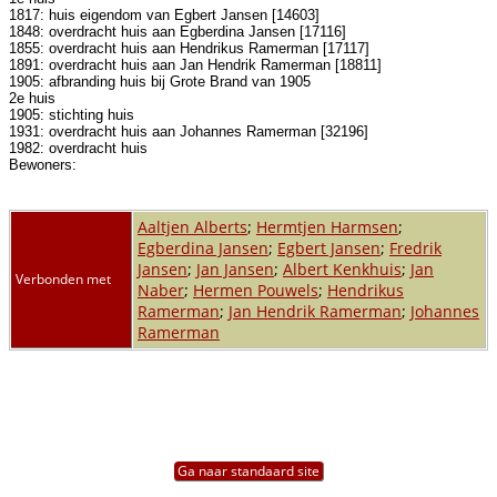
1817: huis eigendom van Egbert Jansen [14603]
1848: overdracht huis aan Egberdina Jansen [17116]
1855: overdracht huis aan Hendrikus Ramerman [17117]
1891: overdracht huis aan Jan Hendrik Ramerman [18811]
1905: afbranding huis bij Grote Brand van 1905
2e huis
1905: stichting huis
1931: overdracht huis aan Johannes Ramerman [32196]
1982: overdracht huis
Bewoners:
Aaltjen Alberts
;
Hermtjen Harmsen
;
Egberdina Jansen
;
Egbert Jansen
;
Fredrik
Jansen
;
Jan Jansen
;
Albert Kenkhuis
;
Jan
Verbonden met
Naber
;
Hermen Pouwels
;
Hendrikus
Ramerman
;
Jan Hendrik Ramerman
;
Johannes
Ramerman
Ga naar standaard site