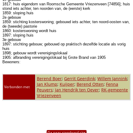
1817: huis eigendom van Roomsche Gemeente Vriezenveen [74856]; huis
stond iets achter, ten noorden van, de (eerste) kerk
1859: sloping huis
2e gebouw
1859: stichting kosterswoning; gebouwd iets achter, ten noord-oosten van,
de (tweede) pastorie
1860: kosterswoning wordt huis
1897: sloping huis
3e gebouw
1897: stichting gebouw; gebouwd op praktisch dezelfde locatie als vorig
huis
1898; gebouw wordt verenigingslokaal
1905: afbranding verenigingslokaal bij Grote Brand van 1905
Bewoners:
Berend Boer
;
Gerrit Geerdink
;
Willem Jannink
;
Jan Klump
;
Kuijper
;
Berend Otten
;
Fenna
Verbonden met
Peuvers
;
Jan Hendrik ten Oever
;
RK-gemeente
Vriezenveen
Ga naar standaard site