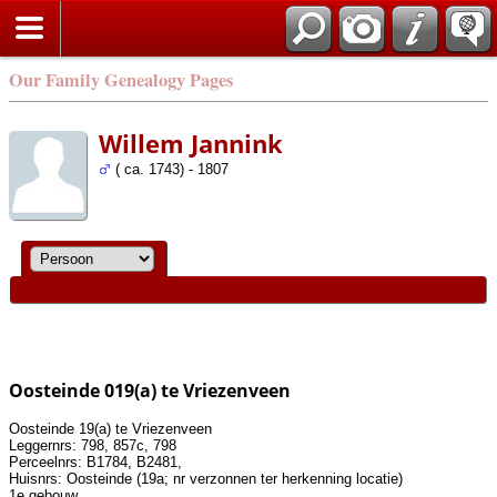
Our Family Genealogy Pages
Willem Jannink
( ca. 1743) - 1807
Oosteinde 019(a) te Vriezenveen
Oosteinde 19(a) te Vriezenveen
Leggernrs: 798, 857c, 798
Perceelnrs: B1784, B2481,
Huisnrs: Oosteinde (19a; nr verzonnen ter herkenning locatie)
1e gebouw