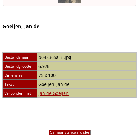
Goeijen, Jan de
p048365a-kl.jpg
Bestandsnaam
6.97k
Bestandgrootte
75 x 100
Dimensies
Goeijen, Jan de
Tekst
Jan de Goeijen
Verbonden met
Ga naar standaard site