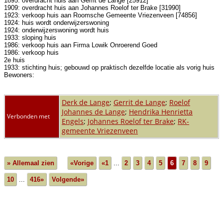
1895: overdracht huis aan Gerrit de Lange [25912]
1909: overdracht huis aan Johannes Roelof ter Brake [31990]
1923: verkoop huis aan Roomsche Gemeente Vriezenveen [74856]
1924: huis wordt onderwijzerswoning
1924: onderwijzerswoning wordt huis
1933: sloping huis
1986: verkoop huis aan Firma Lowik Onroerend Goed
1986: verkoop huis
2e huis
1933: stichting huis; gebouwd op praktisch dezelfde locatie als vorig huis
Bewoners:
Derk de Lange
;
Gerrit de Lange
;
Roelof
Johannes de Lange
;
Hendrika Henrietta
Verbonden met
Engels
;
Johannes Roelof ter Brake
;
RK-
gemeente Vriezenveen
» Allemaal zien
«Vorige
«1
...
2
3
4
5
6
7
8
9
10
...
416»
Volgende»