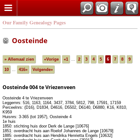
Our Family Genealogy Pages
Oosteinde
» Allemaal zien
«Vorige
«1
...
2
3
4
5
6
7
8
9
10
...
416»
Volgende»
Oosteinde 004 te Vriezenveen
Oosteinde 4 te Vriezenveen
Leggernrs: 516, 1163, 1164, 3437, 3784, 5812, 798, 17591, 17159
Perceelnrs: (D16), D1834, D4616, D5502, D6140, D6880, K16, K810,
K959
Huisnrs: 3-365 (tot 1957), Oosteinde 4
1e huis
1850: stichting huis door Derk de Lange [10676]
1851: overdracht huis aan Roelof Johannes de Lange [10679]
1885: overdracht huis aan Hendrika Henrietta Engels [10632]