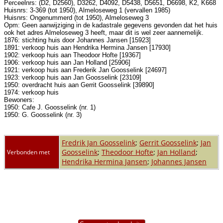
Perceelnrs: (D2, D2560), D3262, D4092, D5438, D5651, D6698, K2, K668
Huisnrs: 3-369 (tot 1950), Almeloseweg 1 (vervallen 1985)
Huisnrs: Ongenummerd (tot 1950), Almeloseweg 3
Opm: Geen aanwijziging in de kadastrale gegevens gevonden dat het huis
ook het adres Almeloseweg 3 heeft, maar dit is wel zeer aannemelijk.
1876: stichting huis door Johannes Jansen [15923]
1891: verkoop huis aan Hendrika Hermina Jansen [17930]
1902: verkoop huis aan Theodoor Hofte [19367]
1906: verkoop huis aan Jan Holland [25906]
1921: verkoop huis aan Frederik Jan Goosselink [24697]
1923: verkoop huis aan Jan Goosselink [23109]
1950: overdracht huis aan Gerrit Goosselink [39890]
1974: verkoop huis
Bewoners:
1950: Cafe J. Goosselink (nr. 1)
1950: G. Goosselink (nr. 3)
Fredrik Jan Goosselink
;
Gerrit Goosselink
;
Jan
Goosselink
;
Theodoor Hofte
;
Jan Holland
;
Verbonden met
Hendrika Hermina Jansen
;
Johannes Jansen