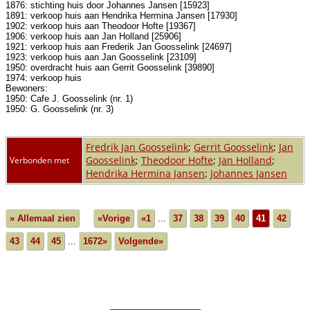
1876: stichting huis door Johannes Jansen [15923]
1891: verkoop huis aan Hendrika Hermina Jansen [17930]
1902: verkoop huis aan Theodoor Hofte [19367]
1906: verkoop huis aan Jan Holland [25906]
1921: verkoop huis aan Frederik Jan Goosselink [24697]
1923: verkoop huis aan Jan Goosselink [23109]
1950: overdracht huis aan Gerrit Goosselink [39890]
1974: verkoop huis
Bewoners:
1950: Cafe J. Goosselink (nr. 1)
1950: G. Goosselink (nr. 3)
Fredrik Jan Goosselink
;
Gerrit Goosselink
;
Jan
Goosselink
;
Theodoor Hofte
;
Jan Holland
;
Verbonden met
Hendrika Hermina Jansen
;
Johannes Jansen
» Allemaal zien
«Vorige
«1
...
37
38
39
40
41
42
43
44
45
...
1672»
Volgende»