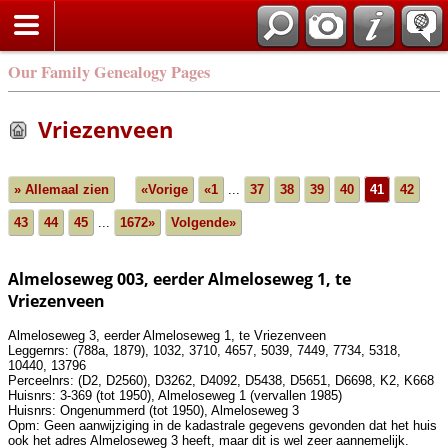
Our Family Genealogy Pages
Vriezenveen
» Allemaal zien
«Vorige
«1
...
37
38
39
40
41
42
43
44
45
...
1672»
Volgende»
Almeloseweg 003, eerder Almeloseweg 1, te
Vriezenveen
Almeloseweg 3, eerder Almeloseweg 1, te Vriezenveen
Leggernrs: (788a, 1879), 1032, 3710, 4657, 5039, 7449, 7734, 5318,
10440, 13796
Perceelnrs: (D2, D2560), D3262, D4092, D5438, D5651, D6698, K2, K668
Huisnrs: 3-369 (tot 1950), Almeloseweg 1 (vervallen 1985)
Huisnrs: Ongenummerd (tot 1950), Almeloseweg 3
Opm: Geen aanwijziging in de kadastrale gegevens gevonden dat het huis
ook het adres Almeloseweg 3 heeft, maar dit is wel zeer aannemelijk.