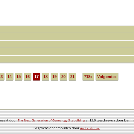
13
14
15
16
17
18
19
20
21
...
718»
Volgende»
emaakt door
v. 13.0, geschreven door Darri
The Next Generation of Genealogy Sitebuilding
Gegevens onderhouden door
.
Andre Idzinga