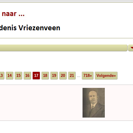
13
14
15
16
17
18
19
20
21
...
718»
Volgende»