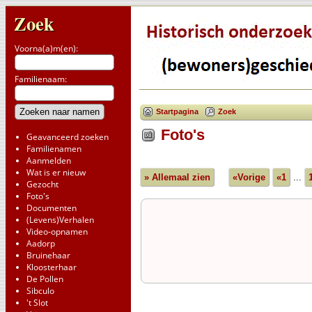
Zoek
Voorna(a)m(en):
Familienaam:
Startpagina
Zoek
Foto's
Geavanceerd zoeken
Familienamen
Aanmelden
Wat is er nieuw
» Allemaal zien
«Vorige
«1
...
Gezocht
Foto's
Documenten
(Levens)Verhalen
Video-opnamen
Aadorp
Bruinehaar
Kloosterhaar
De Pollen
Sibculo
't Slot