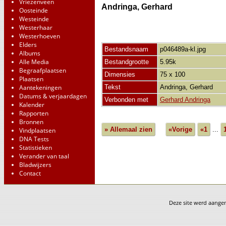
Vriezenveen
Andringa, Gerhard
Oosteinde
Westeinde
Westerhaar
Westerhoeven
Elders
Bestandsnaam
p046489a-kl.jpg
Albums
Alle Media
Bestandgrootte
5.95k
Begraafplaatsen
Dimensies
75 x 100
Plaatsen
Tekst
Andringa, Gerhard
Aantekeningen
Datums & verjaardagen
Verbonden met
Gerhard Andringa
Kalender
Rapporten
Bronnen
» Allemaal zien
«Vorige
«1
...
Vindplaatsen
DNA Tests
Statistieken
Verander van taal
Bladwijzers
Contact
Deze site werd aang