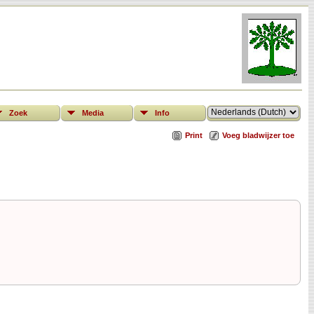
Zoek
Media
Info
Print
Voeg bladwijzer toe