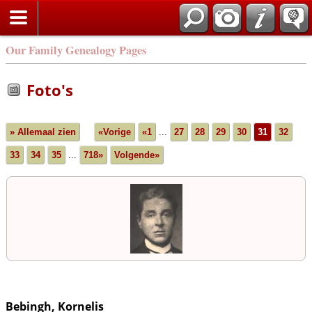
Our Family Genealogy Pages
Foto's
» Allemaal zien
«Vorige
«1
...
27
28
29
30
31
32
33
34
35
...
718»
Volgende»
Bebingh, Kornelis