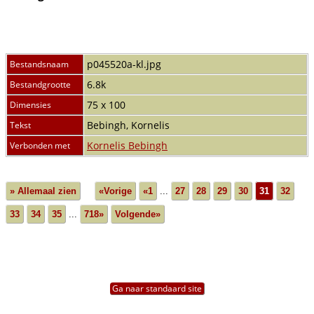
p045520a-kl.jpg
Bestandsnaam
6.8k
Bestandgrootte
75 x 100
Dimensies
Bebingh, Kornelis
Tekst
Kornelis Bebingh
Verbonden met
» Allemaal zien
«Vorige
«1
...
27
28
29
30
31
32
33
34
35
...
718»
Volgende»
Ga naar standaard site