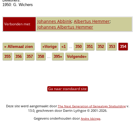
Bewoners:
1950: G. Wichers
Johannes Abbink
;
Albertus Hemmer
;
Verbonden met
Johannes Albertus Hemmer
» Allemaal zien
«Vorige
«1
...
350
351
352
353
354
355
356
357
358
...
395»
Volgende»
Ga naar standaard site
Deze site werd aangemaakt door
v.
The Next Generation of Genealogy Sitebuilding
13.0, geschreven door Darrin Lythgoe © 2001-2026.
Gegevens onderhouden door
.
Andre Idzinga