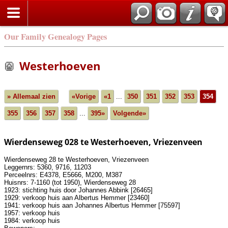
Our Family Genealogy Pages
Westerhoeven
» Allemaal zien
«Vorige
«1
...
350
351
352
353
354
355
356
357
358
...
395»
Volgende»
Wierdenseweg 028 te Westerhoeven, Vriezenveen
Wierdenseweg 28 te Westerhoeven, Vriezenveen
Leggernrs: 5360, 9716, 11203
Perceelnrs: E4378, E5666, M200, M387
Huisnrs: 7-1160 (tot 1950), Wierdenseweg 28
1923: stichting huis door Johannes Abbink [26465]
1929: verkoop huis aan Albertus Hemmer [23460]
1941: verkoop huis aan Johannes Albertus Hemmer [75597]
1957: verkoop huis
1984: verkoop huis