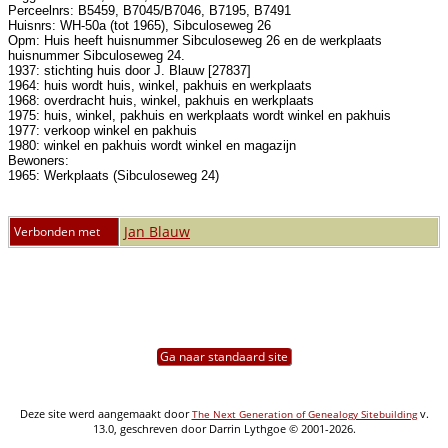
Perceelnrs: B5459, B7045/B7046, B7195, B7491
Huisnrs: WH-50a (tot 1965), Sibculoseweg 26
Opm: Huis heeft huisnummer Sibculoseweg 26 en de werkplaats
huisnummer Sibculoseweg 24.
1937: stichting huis door J. Blauw [27837]
1964: huis wordt huis, winkel, pakhuis en werkplaats
1968: overdracht huis, winkel, pakhuis en werkplaats
1975: huis, winkel, pakhuis en werkplaats wordt winkel en pakhuis
1977: verkoop winkel en pakhuis
1980: winkel en pakhuis wordt winkel en magazijn
Bewoners:
1965: Werkplaats (Sibculoseweg 24)
Jan Blauw
Verbonden met
Ga naar standaard site
Deze site werd aangemaakt door
v.
The Next Generation of Genealogy Sitebuilding
13.0, geschreven door Darrin Lythgoe © 2001-2026.