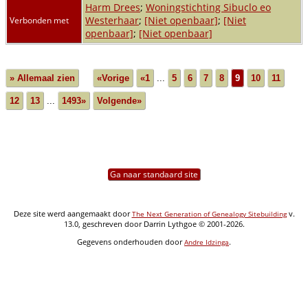
Harm Drees
;
Woningstichting Sibuclo eo
Westerhaar
;
[Niet openbaar]
;
[Niet
Verbonden met
openbaar]
;
[Niet openbaar]
» Allemaal zien
«Vorige
«1
...
5
6
7
8
9
10
11
12
13
...
1493»
Volgende»
Ga naar standaard site
Deze site werd aangemaakt door
v.
The Next Generation of Genealogy Sitebuilding
13.0, geschreven door Darrin Lythgoe © 2001-2026.
Gegevens onderhouden door
.
Andre Idzinga