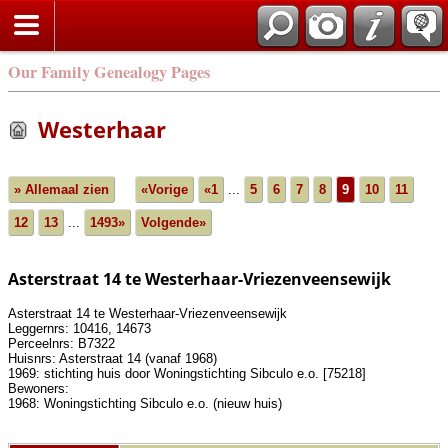
Our Family Genealogy Pages
Westerhaar
» Allemaal zien
«Vorige
«1
...
5
6
7
8
9
10
11
12
13
...
1493»
Volgende»
Asterstraat 14 te Westerhaar-Vriezenveensewijk
Asterstraat 14 te Westerhaar-Vriezenveensewijk
Leggernrs: 10416, 14673
Perceelnrs: B7322
Huisnrs: Asterstraat 14 (vanaf 1968)
1969: stichting huis door Woningstichting Sibculo e.o. [75218]
Bewoners:
1968: Woningstichting Sibculo e.o. (nieuw huis)