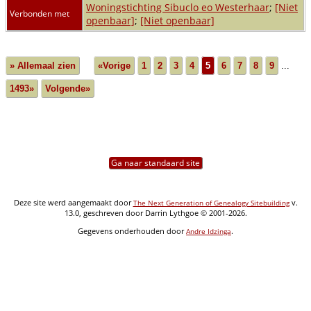
Woningstichting Sibuclo eo Westerhaar
;
[Niet
Verbonden met
openbaar]
;
[Niet openbaar]
» Allemaal zien
«Vorige
1
2
3
4
5
6
7
8
9
...
1493»
Volgende»
Ga naar standaard site
Deze site werd aangemaakt door
v.
The Next Generation of Genealogy Sitebuilding
13.0, geschreven door Darrin Lythgoe © 2001-2026.
Gegevens onderhouden door
.
Andre Idzinga