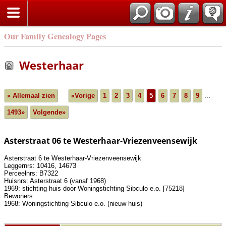
Our Family Genealogy Pages
Westerhaar
» Allemaal zien
«Vorige
1
2
3
4
5
6
7
8
9
...
1493»
Volgende»
Asterstraat 06 te Westerhaar-Vriezenveensewijk
Asterstraat 6 te Westerhaar-Vriezenveensewijk
Leggernrs: 10416, 14673
Perceelnrs: B7322
Huisnrs: Asterstraat 6 (vanaf 1968)
1969: stichting huis door Woningstichting Sibculo e.o. [75218]
Bewoners:
1968: Woningstichting Sibculo e.o. (nieuw huis)