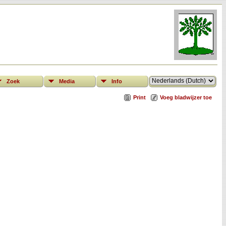
Zoek
Media
Info
Print
Voeg bladwijzer toe