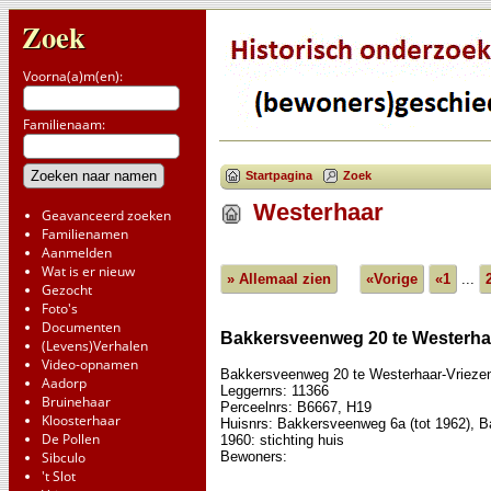
Zoek
Voorna(a)m(en):
Familienaam:
Startpagina
Zoek
Westerhaar
Geavanceerd zoeken
Familienamen
Aanmelden
Wat is er nieuw
» Allemaal zien
«Vorige
«1
...
Gezocht
Foto's
Documenten
Bakkersveenweg 20 te Westerha
(Levens)Verhalen
Video-opnamen
Bakkersveenweg 20 te Westerhaar-Vrieze
Aadorp
Leggernrs: 11366
Bruinehaar
Perceelnrs: B6667, H19
Kloosterhaar
Huisnrs: Bakkersveenweg 6a (tot 1962), 
De Pollen
1960: stichting huis
Bewoners:
Sibculo
't Slot