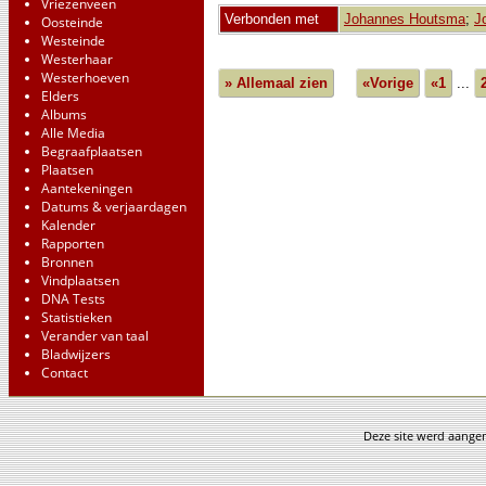
Vriezenveen
Verbonden met
Johannes Houtsma
;
J
Oosteinde
Westeinde
Westerhaar
Westerhoeven
» Allemaal zien
«Vorige
«1
...
Elders
Albums
Alle Media
Begraafplaatsen
Plaatsen
Aantekeningen
Datums & verjaardagen
Kalender
Rapporten
Bronnen
Vindplaatsen
DNA Tests
Statistieken
Verander van taal
Bladwijzers
Contact
Deze site werd aang