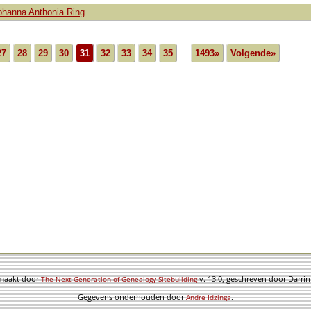
ohanna Anthonia Ring
27
28
29
30
31
32
33
34
35
...
1493»
Volgende»
emaakt door
v. 13.0, geschreven door Darri
The Next Generation of Genealogy Sitebuilding
Gegevens onderhouden door
.
Andre Idzinga