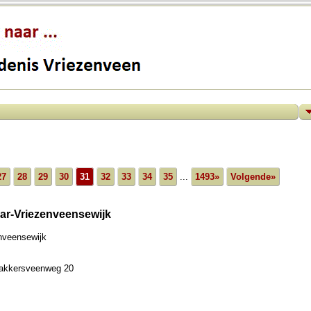
27
28
29
30
31
32
33
34
35
...
1493»
Volgende»
ar-Vriezenveensewijk
nveensewijk
Bakkersveenweg 20