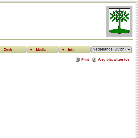
Zoek
Media
Info
Print
Voeg bladwijzer toe