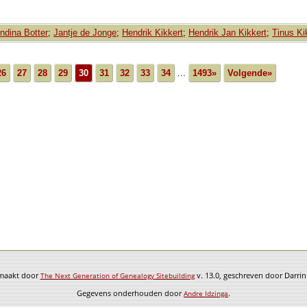
ndina Botter
;
Jantje de Jonge
;
Hendrik Kikkert
;
Hendrik Jan Kikkert
;
Tinus Ki
26
27
28
29
30
31
32
33
34
...
1493»
Volgende»
emaakt door
v. 13.0, geschreven door Darri
The Next Generation of Genealogy Sitebuilding
Gegevens onderhouden door
.
Andre Idzinga