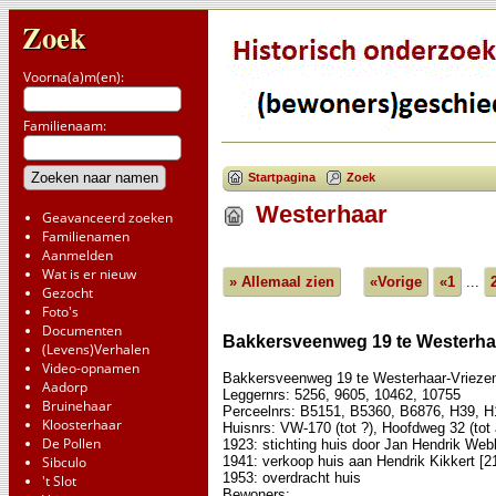
Zoek
Voorna(a)m(en):
Familienaam:
Startpagina
Zoek
Westerhaar
Geavanceerd zoeken
Familienamen
Aanmelden
Wat is er nieuw
» Allemaal zien
«Vorige
«1
...
Gezocht
Foto's
Documenten
Bakkersveenweg 19 te Westerha
(Levens)Verhalen
Video-opnamen
Bakkersveenweg 19 te Westerhaar-Vrieze
Aadorp
Leggernrs: 5256, 9605, 10462, 10755
Bruinehaar
Perceelnrs: B5151, B5360, B6876, H39, H
Kloosterhaar
Huisnrs: VW-170 (tot ?), Hoofdweg 32 (tot
De Pollen
1923: stichting huis door Jan Hendrik Web
1941: verkoop huis aan Hendrik Kikkert [2
Sibculo
1953: overdracht huis
't Slot
Bewoners: