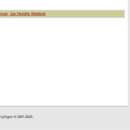
kkert
;
Jan Hendrik Webbink
n Lythgoe © 2001-2026.