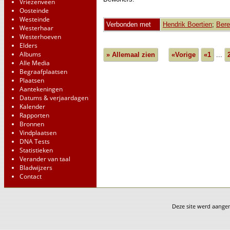
Vriezenveen
Oosteinde
Westeinde
Verbonden met
Hendrik Boertien
;
Bere
Westerhaar
Westerhoeven
Elders
Albums
» Allemaal zien
«Vorige
«1
...
Alle Media
Begraafplaatsen
Plaatsen
Aantekeningen
Datums & verjaardagen
Kalender
Rapporten
Bronnen
Vindplaatsen
DNA Tests
Statistieken
Verander van taal
Bladwijzers
Contact
Deze site werd aang