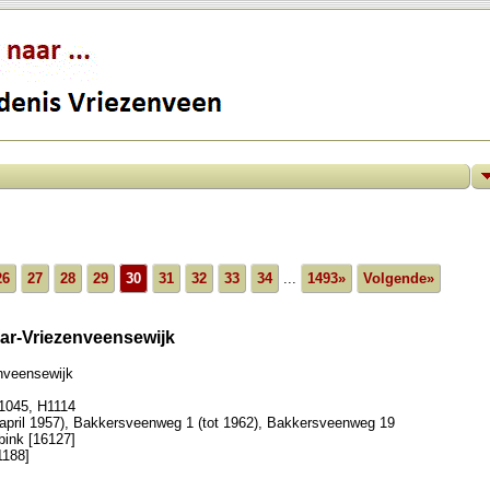
26
27
28
29
30
31
32
33
34
...
1493»
Volgende»
ar-Vriezenveensewijk
nveensewijk
1045, H1114
 april 1957), Bakkersveenweg 1 (tot 1962), Bakkersveenweg 19
bink [16127]
1188]