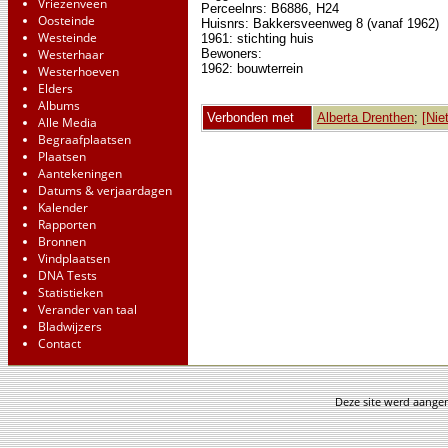
Vriezenveen
Perceelnrs: B6886, H24
Oosteinde
Huisnrs: Bakkersveenweg 8 (vanaf 1962)
Westeinde
1961: stichting huis
Bewoners:
Westerhaar
1962: bouwterrein
Westerhoeven
Elders
Albums
Verbonden met
Alberta Drenthen
;
[Nie
Alle Media
Begraafplaatsen
Plaatsen
Aantekeningen
Datums & verjaardagen
Kalender
Rapporten
Bronnen
Vindplaatsen
DNA Tests
Statistieken
Verander van taal
Bladwijzers
Contact
Deze site werd aang