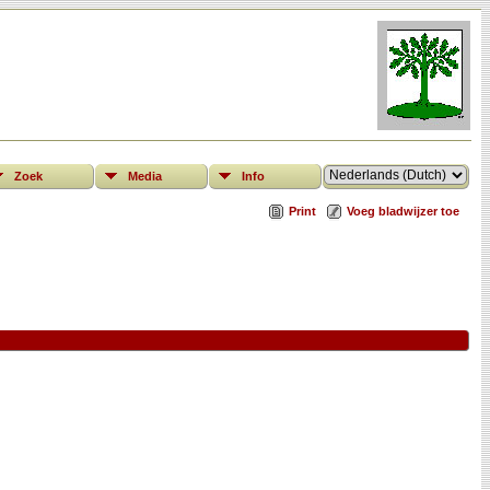
Zoek
Media
Info
Print
Voeg bladwijzer toe