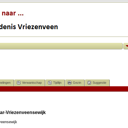
elingen
Verwantschap
Tijdlijn
Gezin
Suggestie
ar-Vriezenveensewijk
veensewijk