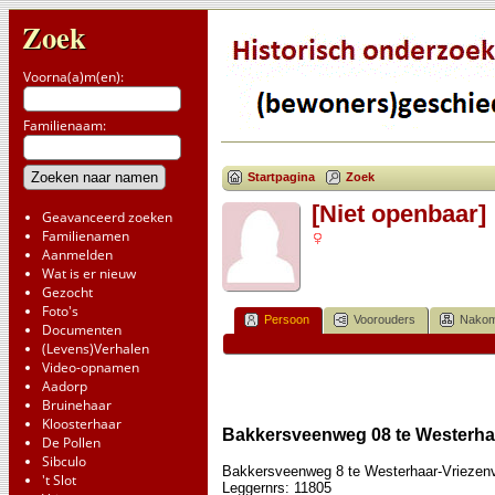
Zoek
Voorna(a)m(en):
Familienaam:
Startpagina
Zoek
[Niet openbaar]
Geavanceerd zoeken
Familienamen
Aanmelden
Wat is er nieuw
Gezocht
Foto's
Persoon
Voorouders
Nakom
Documenten
(Levens)Verhalen
Video-opnamen
Aadorp
Bruinehaar
Kloosterhaar
Bakkersveenweg 08 te Westerha
De Pollen
Sibculo
Bakkersveenweg 8 te Westerhaar-Vriezen
't Slot
Leggernrs: 11805