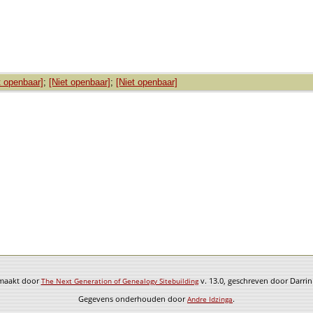
t openbaar]
;
[Niet openbaar]
;
[Niet openbaar]
emaakt door
v. 13.0, geschreven door Darri
The Next Generation of Genealogy Sitebuilding
Gegevens onderhouden door
.
Andre Idzinga