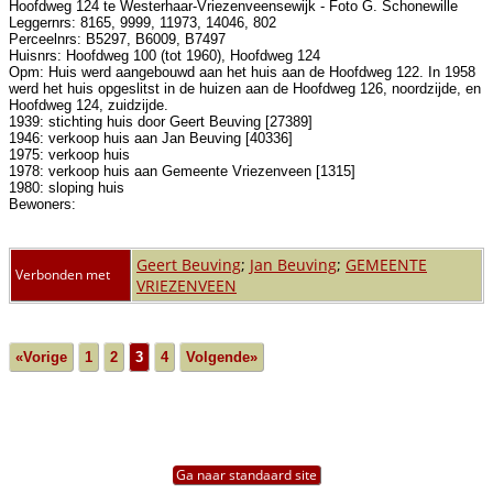
Hoofdweg 124 te Westerhaar-Vriezenveensewijk - Foto G. Schonewille
Leggernrs: 8165, 9999, 11973, 14046, 802
Perceelnrs: B5297, B6009, B7497
Huisnrs: Hoofdweg 100 (tot 1960), Hoofdweg 124
Opm: Huis werd aangebouwd aan het huis aan de Hoofdweg 122. In 1958
werd het huis opgeslitst in de huizen aan de Hoofdweg 126, noordzijde, en
Hoofdweg 124, zuidzijde.
1939: stichting huis door Geert Beuving [27389]
1946: verkoop huis aan Jan Beuving [40336]
1975: verkoop huis
1978: verkoop huis aan Gemeente Vriezenveen [1315]
1980: sloping huis
Bewoners:
Geert Beuving
;
Jan Beuving
;
GEMEENTE
Verbonden met
VRIEZENVEEN
«Vorige
1
2
3
4
Volgende»
Ga naar standaard site