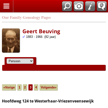
Our Family Genealogy Pages
Geert Beuving
1883 - 1966 (82 jaar)
«Vorige
1
2
3
4
Volgende»
Hoofdweg 124 te Westerhaar-Vriezenveensewijk