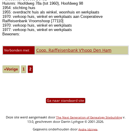
Huisnrs: Hoofdweg 78a (tot 1960), Hoofdweg 98
1954: stichting huis
1955: overdracht huis als winkel, woonhuis en werkplaats
1970: verkoop huis, winkel en werkplaats aan Cooperatieve
Raiffeisenbank Vroomshoop [77110]
1970: verkoop huis, winkel en werkplaats
1977: verkoop huis, winkel en werkplaats
Bewoners:
Coop. Raiffeisenbank V'hoop Den Ham
Verbonden met
«Vorige
1
2
Ga naar standaard site
Deze site werd aangemaakt door
v.
The Next Generation of Genealogy Sitebuilding
13.0, geschreven door Darrin Lythgoe © 2001-2026.
Gegevens onderhouden door
.
Andre Idzinga