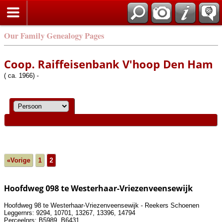
Our Family Genealogy Pages
Coop. Raiffeisenbank V'hoop Den Ham
( ca. 1966) -
«Vorige
1
2
Hoofdweg 098 te Westerhaar-Vriezenveensewijk
Hoofdweg 98 te Westerhaar-Vriezenveensewijk - Reekers Schoenen
Leggernrs: 9294, 10701, 13267, 13396, 14794
Perceelnrs: B5989, B6431