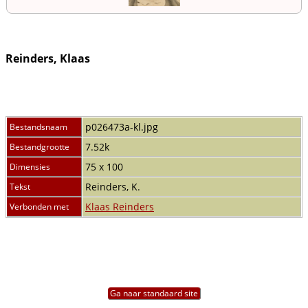
Reinders, Klaas
p026473a-kl.jpg
Bestandsnaam
7.52k
Bestandgrootte
75 x 100
Dimensies
Reinders, K.
Tekst
Klaas Reinders
Verbonden met
Ga naar standaard site